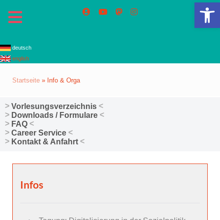
We
deutsch
english
Startseite
»
Info & Orga
Vorlesungsverzeichnis
Downloads / Formulare
FAQ
Career Service
Kontakt & Anfahrt
Infos