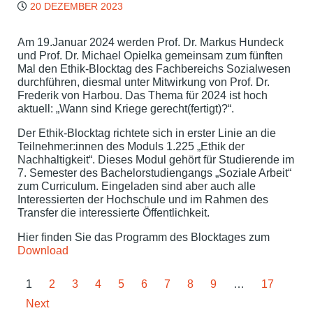
20 DEZEMBER 2023
Am 19.Januar 2024 werden Prof. Dr. Markus Hundeck
und Prof. Dr. Michael Opielka gemeinsam zum fünften
Mal den Ethik-Blocktag des Fachbereichs Sozialwesen
durchführen, diesmal unter Mitwirkung von Prof. Dr.
Frederik von Harbou. Das Thema für 2024 ist hoch
aktuell: „Wann sind Kriege gerecht(fertigt)?“.
Der Ethik-Blocktag richtete sich in erster Linie an die
Teilnehmer:innen des Moduls 1.225 „Ethik der
Nachhaltigkeit“. Dieses Modul gehört für Studierende im
7. Semester des Bachelorstudiengangs „Soziale Arbeit“
zum Curriculum. Eingeladen sind aber auch alle
Interessierten der Hochschule und im Rahmen des
Transfer die interessierte Öffentlichkeit.
Hier finden Sie das Programm des Blocktages zum
Download
1
2
3
4
5
6
7
8
9
…
17
Next