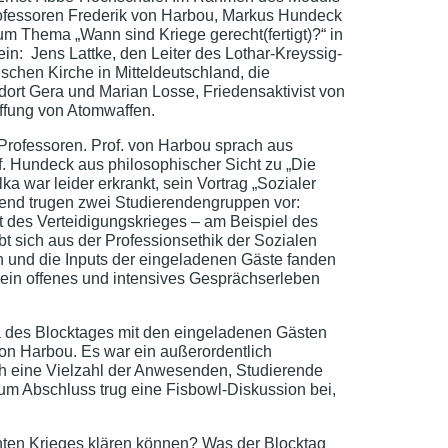
rofessoren Frederik von Harbou, Markus Hundeck
m Thema „Wann sind Kriege gerecht(fertigt)?“ in
in: Jens Lattke, den Leiter des Lothar-Kreyssig-
hen Kirche in Mitteldeutschland, die
rt Gera und Marian Losse, Friedensaktivist von
ffung von Atomwaffen.
Professoren. Prof. von Harbou sprach aus
of. Hundeck aus philosophischer Sicht zu „Die
a war leider erkrankt, sein Vortrag „Sozialer
ßend trugen zwei Studierendengruppen vor:
t des Verteidigungskrieges – am Beispiel des
bt sich aus der Professionsethik der Sozialen
gen und die Inputs der eingeladenen Gäste fanden
ein offenes und intensives Gesprächserleben
a des Blocktages mit den eingeladenen Gästen
von Harbou. Es war ein außerordentlich
uch eine Vielzahl der Anwesenden, Studierende
Zum Abschluss trug eine Fisbowl-Diskussion bei,
hten Krieges klären können? Was der Blocktag