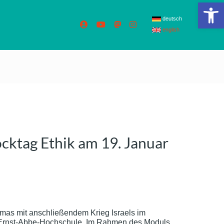
We
deutsch
english
ocktag Ethik am 19. Januar
amas mit anschließendem Krieg Israels im
r Ernst-Abbe-Hochschule. Im Rahmen des Moduls