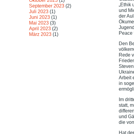
Oktober 2023
(1)
„Ethik
September 2023
(2)
und Mi
Juli 2023
(1)
der Aul
Juni 2023
(1)
Ökumen
Mai 2023
(3)
Jugend
April 2023
(2)
Peace 
März 2023
(1)
Den Be
völkerr
Rede vo
Friede
Steven
Ukraine
Arbeit 
in sog
ermögl
Im dri
statt, 
differ
und Gäs
die von
Hat de