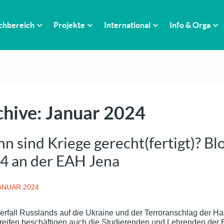
chbereich
Projekte
International
Info & Orga
chive: Januar 2024
n sind Kriege gerecht(fertigt)? Bl
4 an der EAH Jena
ANUAR 2024
erfall Russlands auf die Ukraine und der Terroranschlag der H
reifen beschäftigen auch die Studierenden und Lehrenden de