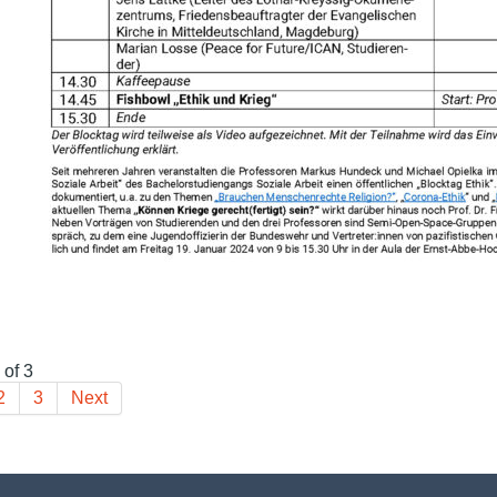
 of 3
2
3
Next