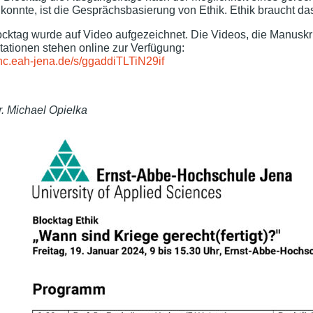
konnte, ist die Gesprächsbasierung von Ethik. Ethik braucht d
ocktag wurde auf Video aufgezeichnet. Die Videos, die Manuskri
tationen stehen online zur Verfügung:
/nc.eah-jena.de/s/ggaddiTLTiN29if
r. Michael Opielka