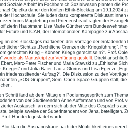
 und Soziale Arbeit“ im Fachbereich Sozialwesen planten die P
chael Opielka daher den fünften Ethik-Blocktag am 19.1.2024 zu
a der Hochschule. Sie luden dazu kompetente Diskutant:innen e
ezentrums Magdeburg und Friedensbeauftragten der Evangelisc
offizierin Hauptmann Lisa Marie Günther vom Bundeswehrstando
for Future und ICAN, der Internationalen Kampagne zur Abscha
ginn des Blocktages markierten drei Vorträge der einladenden 
echtlicher Sicht zu „Rechtliche Grenzen der Kriegsführung“, Pr
m gerechten Krieg – Können Kriege gerecht sein?“. Prof. Opielk
n“
wurde als Manuskript zur Verfügung gestellt
. Direkt anschlie
 Ebert, Marc-Peter Fischer und Maria Stawski zu „Ethische Sich
-Krieges“ und Julia Baier, Laura Glorius und Lisa Eger zu „Ergi
ein friedensstiftender Auftrag?“. Die Diskussion zu den Vorträ
enannten „SOS-Gruppen“, Semi-Open-Space-Gruppen statt, die 
ichen.
tten Schritt fand ab dem Mittag ein Podiumsgespräch zum Them
moderiert von der Studierenden Anne Auffermann und von Prof. 
enzierter Austausch, an dem sich ab der Mitte des Gesprächs a
te, beispielsweise der Superintendent von Jena, beteiligten. 
 Prof. Hundeck gestartet wurde.
r Blocktag die Ausgangsfrage nach der Möglichkeit eines gerec