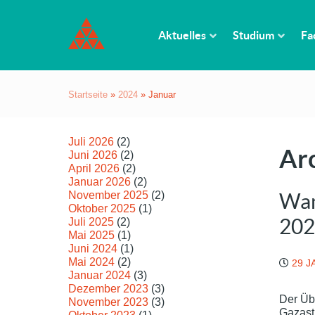
Aktuelles
Studium
Fa
Startseite
»
2024
»
Januar
Juli 2026
(2)
Ar
Juni 2026
(2)
April 2026
(2)
Januar 2026
(2)
November 2025
(2)
Wan
Oktober 2025
(1)
202
Juli 2025
(2)
Mai 2025
(1)
Juni 2024
(1)
Mai 2024
(2)
29 J
Januar 2024
(3)
Dezember 2023
(3)
Der Üb
November 2023
(3)
Gazast