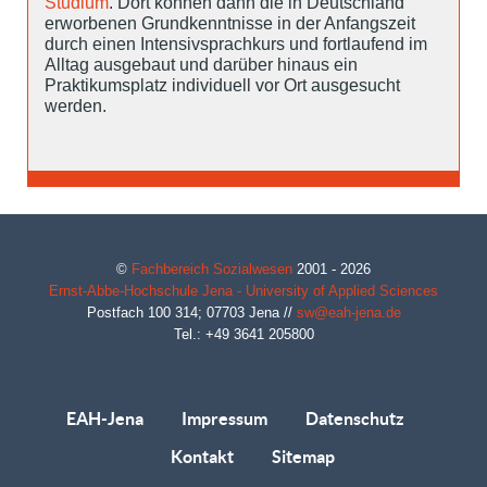
Studium
. Dort können dann die in Deutschland
erworbenen Grundkenntnisse in der Anfangszeit
durch einen Intensivsprachkurs und fortlaufend im
Alltag ausgebaut und darüber hinaus ein
Praktikumsplatz individuell vor Ort ausgesucht
werden.
©
Fachbereich Sozialwesen
2001 - 2026
Ernst-Abbe-Hochschule Jena - University of Applied Sciences
Postfach 100 314;
07703
Jena
//
sw@eah-jena.de
Tel.: +49 3641 205800
EAH-Jena
Impressum
Datenschutz
Kontakt
Sitemap