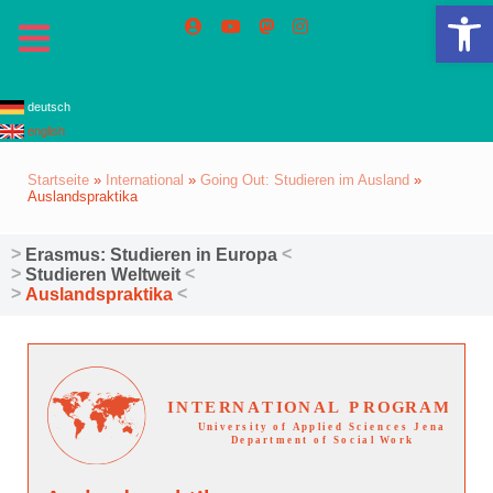
We
deutsch
english
Startseite
»
International
»
Going Out: Studieren im Ausland
»
Auslandspraktika
Erasmus: Studieren in Europa
Studieren Weltweit
Auslandspraktika