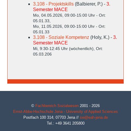
3.108 - Projektskills
(Balbierer, P.) -
3.
Semester MACE
Mo, 04.05.2026, 09:00-15:00 Uhr - Ort:
05.01.33,
Mo, 11.05.2026, 09:00-15:00 Uhr - Ort:
05.01.33
3.108 - Soziale Kompetenz
(Holy, K.) -
3.
Semester MACE
Mi, 9:30-12:45 Uhr (wöchentlich), Ort:
05.03.206
©
Fachbereich Sozialwesen
2001 - 2026
Ernst-Abbe-Hochschule Jena - University of Applied Sciences
Postfach 100 314;
07703
Jena
//
sw@eah-jena.de
Tel.: +49 3641 205800