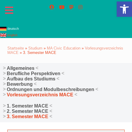
We
deutsch
english
Startseite
»
Studium
»
MA Civic Education
»
Vorlesungsverzeichnis
MACE
»
3. Semester MACE
Allgemeines
Berufliche Perspektiven
Aufbau des Studiums
Bewerbung
Ordnungen und Modulbeschreibungen
Vorlesungsverzeichnis MACE
1. Semester MACE
2. Semester MACE
3. Semester MACE