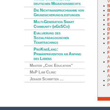
V
deutschen Migrationsrechts
B
Die Nichtinanspruchnahme von
B
Grundsicherungsleistungen
F
F
Multi-Generation Smart
E
Community (mGeSCo)
D
Evaluierung des
F
Sozialpädagogischen
F
Teamteachings
F
A
ProKindLang:
F
Primärprävention am Anfang
A
des Lebens
F
Master „Civic Education“
A
F
MaP Law Clinic
A
Jenaer Schriften …
P
P