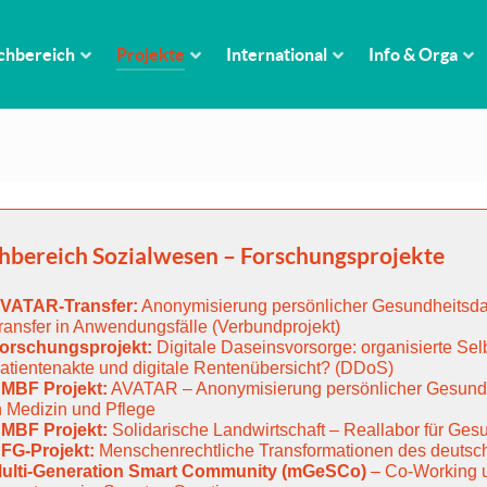
chbereich
Projekte
International
Info & Orga
hbereich Sozialwesen – Forschungsprojekte
VATAR-Transfer:
Anonymisierung persönlicher Gesundheitsdat
ransfer in Anwendungsfälle (Verbundprojekt)
orschungsprojekt:
Digitale Daseinsvorsorge: organisierte Se
atientenakte und digitale Rentenübersicht? (DDoS)
MBF Projekt:
AVATAR – Anonymisierung persönlicher Gesundhe
n Medizin und Pflege
MBF Projekt:
Solidarische Landwirtschaft – Reallabor für Ges
FG-Projekt:
Menschenrechtliche Transformationen des deutsch
ulti-Generation Smart Community (mGeSCo)
– Co‐Working u