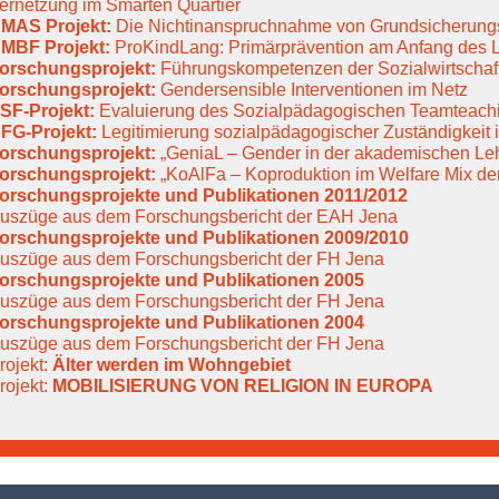
ernetzung im Smarten Quartier
MAS Projekt:
Die Nichtinanspruchnahme von Grundsicherung
MBF Projekt:
ProKindLang: Primärprävention am Anfang des 
orschungsprojekt:
Führungskompetenzen der Sozialwirtschaft 
orschungsprojekt:
Gendersensible Interventionen im Netz
SF-Projekt:
Evaluierung des Sozialpädagogischen Teamteach
FG-Projekt:
Legitimierung sozialpädagogischer Zuständigkeit
orschungsprojekt:
„GeniaL – Gender in der akademischen Le
orschungsprojekt:
„KoAlFa – Koproduktion im Welfare Mix der 
orschungsprojekte und Publikationen 2011/2012
uszüge aus dem Forschungsbericht der EAH Jena
orschungsprojekte und Publikationen 2009/2010
uszüge aus dem Forschungsbericht der FH Jena
orschungsprojekte und Publikationen 2005
uszüge aus dem Forschungsbericht der FH Jena
orschungsprojekte und Publikationen 2004
uszüge aus dem Forschungsbericht der FH Jena
rojekt:
Älter werden im Wohngebiet
rojekt:
MOBILISIERUNG VON RELIGION IN EUROPA