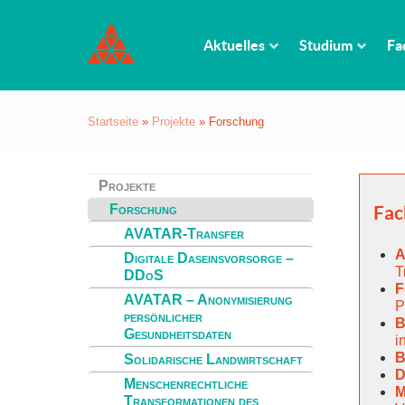
Aktuelles
Studium
Fa
Startseite
»
Projekte
»
Forschung
Projekte
Forschung
Fac
AVATAR-Transfer
A
Digitale Daseinsvorsorge –
T
DDoS
F
AVATAR – Anonymisierung
P
persönlicher
B
Gesundheitsdaten
i
B
Solidarische Landwirtschaft
D
Menschenrechtliche
M
Transformationen des