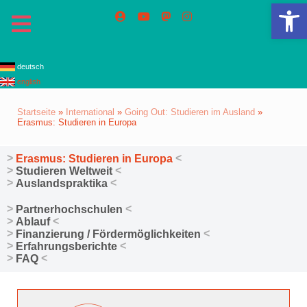
We
deutsch
english
Startseite
»
International
»
Going Out: Studieren im Ausland
»
Erasmus: Studieren in Europa
Erasmus: Studieren in Europa
Studieren Weltweit
Auslandspraktika
Partnerhochschulen
Ablauf
Finanzierung / Fördermöglichkeiten
Erfahrungsberichte
FAQ