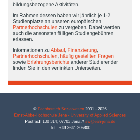
bildungsbezogene Aktivitäten.
Im Rahmen dessen haben wir jährlich je 1-2
Studienplätze an unseren europäischen
Partnerhochschulen
zu vergeben. Dabei werden
auch die ansonsten fälligen Studiengebühren
erlassen.
Informationen zu
Ablauf
,
Finanzierung
,
Partnerhochschulen
,
häufig gestellten Fragen
sowie
Erfahrungsberichte
anderer Studierender
finden Sie in den verlinkten Unterseiten.
©
Fachbereich Sozialwesen
2001 - 2026
Ernst-Abbe-Hochschule Jena - University of Applied Sciences
Postfach 100 314;
07703
Jena
//
sw@eah-jena.de
Tel.: +49 3641 205800