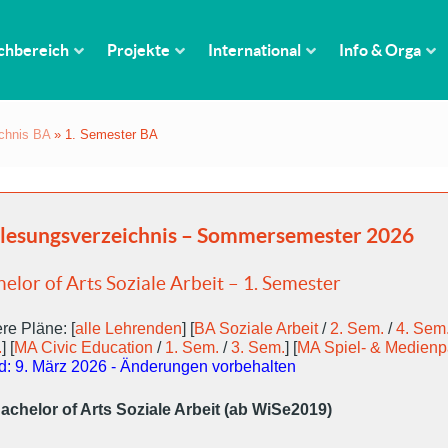
chbereich
Projekte
International
Info & Orga
chnis BA
»
1. Semester BA
lesungsverzeichnis – Sommersemester 2026
elor of Arts Soziale Arbeit – 1. Semester
re Pläne: [
alle Lehrenden
] [
BA Soziale Arbeit
/
2. Sem.
/
4. Sem
.
] [
MA Civic Education
/
1. Sem.
/
3. Sem.
] [
MA Spiel- & Medien
d: 9. März 2026 - Änderungen vorbehalten
achelor of Arts Soziale Arbeit (ab WiSe2019)