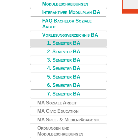
Modulbeschreibungen
Interaktiver Modulplan BA
FAQ Bachelor Soziale
Arbeit
Vorlesungsverzeichnis BA
1. Semester BA
2. Semester BA
3. Semester BA
4. Semester BA
5. Semester BA
6. Semester BA
7. Semester BA
MA Soziale Arbeit
MA Civic Education
MA Spiel- & Medienpädagogik
Ordnungen und
Modulbeschreibungen