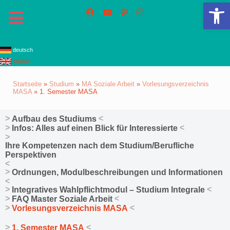
We
deutsch
english
Startseite
»
Studium
»
MA Soziale Arbeit
»
Vorlesungsverzeichnis
MASA
»
1. Semester MASA
Aufbau des Studiums
Infos: Alles auf einen Blick für Interessierte
Ihre Kompetenzen nach dem Studium/Berufliche
Perspektiven
Ordnungen, Modulbeschreibungen und Informationen
Integratives Wahlpflichtmodul – Studium Integrale
FAQ Master Soziale Arbeit
Vorlesungsverzeichnis MASA
1. Semester MASA