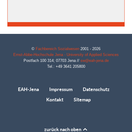
©
Fachbereich Sozialwesen
2001 - 2026
Ernst-Abbe-Hochschule Jena - University of Applied Sciences
Postfach 100 314;
07703
Jena
//
sw@eah-jena.de
Tel.: +49 3641 205800
EAH-Jena
Impressum
Datenschutz
Kontakt
Sitemap
zurück nach oben