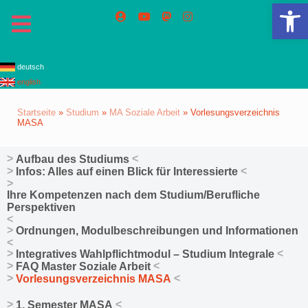
We
deutsch
english
Startseite
»
Studium
»
MA Soziale Arbeit
»
Vorlesungsverzeichnis
MASA
Aufbau des Studiums
Infos: Alles auf einen Blick für Interessierte
Ihre Kompetenzen nach dem Studium/Berufliche
Perspektiven
Ordnungen, Modulbeschreibungen und Informationen
Integratives Wahlpflichtmodul – Studium Integrale
FAQ Master Soziale Arbeit
Vorlesungsverzeichnis MASA
1. Semester MASA