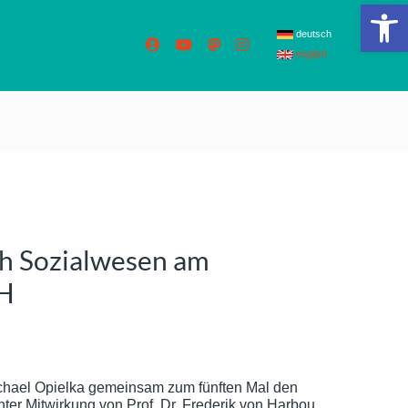
We
deutsch
english
ch Sozialwesen am
AH
ichael Opielka gemeinsam zum fünften Mal den
er Mitwirkung von Prof. Dr. Frederik von Harbou.