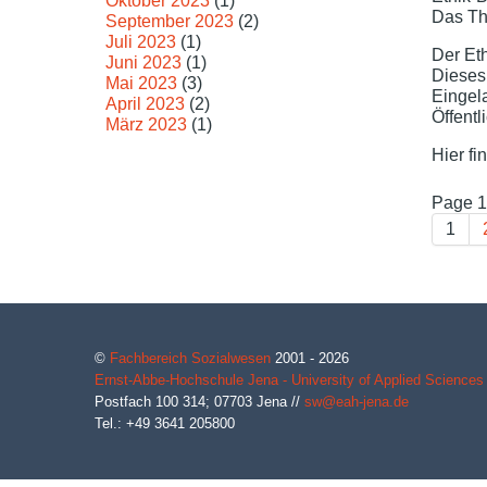
Oktober 2023
(1)
Das The
September 2023
(2)
Juli 2023
(1)
Der Eth
Juni 2023
(1)
Dieses
Mai 2023
(3)
Eingela
April 2023
(2)
Öffentl
März 2023
(1)
Hier f
Page 1
1
©
Fachbereich Sozialwesen
2001 - 2026
Ernst-Abbe-Hochschule Jena - University of Applied Sciences
Postfach 100 314;
07703
Jena
//
sw@eah-jena.de
Tel.: +49 3641 205800