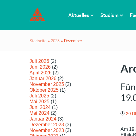
Aktuelles
Studium
Fa
Startseite
»
2023
»
Dezember
Juli 2026
(2)
Ar
Juni 2026
(2)
April 2026
(2)
Januar 2026
(2)
November 2025
(2)
Fün
Oktober 2025
(1)
19.
Juli 2025
(2)
Mai 2025
(1)
Juni 2024
(1)
Mai 2024
(2)
20 
Januar 2024
(3)
Dezember 2023
(3)
Am 19.
November 2023
(3)
Ethik-