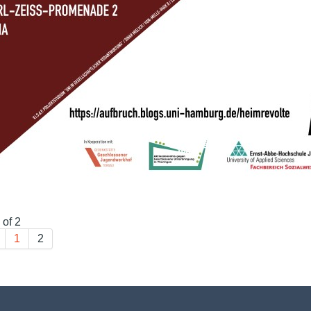
 of 2
1
2