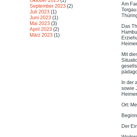
Oktober 2023
(1)
Am Fac
September 2023
(2)
Torgau
Juli 2023
(1)
Thüring
Juni 2023
(1)
Mai 2023
(3)
Das The
April 2023
(2)
Hambur
März 2023
(1)
Erzieh
Heimer
Mit die
Situat
gesell
pädagog
In der
sowie 
Heimer
Ort: M
Beginn
Der Eint
Weiter