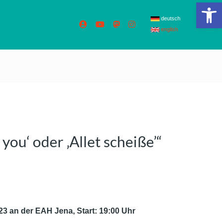
We
deutsch
english
 you‘ oder ‚Allet scheiße’“
23 an der EAH Jena, Start: 19:00 Uhr