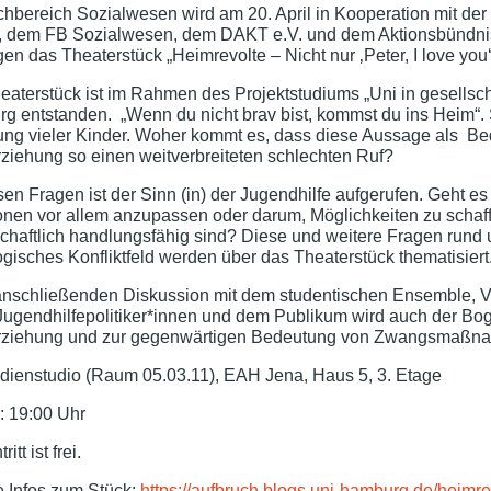
hbereich Sozialwesen wird am 20. April in Kooperation mit d
, dem FB Sozialwesen, dem DAKT e.V. und dem Aktionsbündni
en das Theaterstück „Heimrevolte – Nicht nur ‚Peter, I love you‘ 
aterstück ist im Rahmen des Projektstudiums „Uni in gesellscha
g entstanden. „Wenn du nicht brav bist, kommst du ins Heim“. 
ung vieler Kinder. Woher kommt es, dass diese Aussage als 
ziehung so einen weitverbreiteten schlechten Ruf?
sen Fragen ist der Sinn (in) der Jugendhilfe aufgerufen. Geht 
ionen vor allem anzupassen oder darum, Möglichkeiten zu schaff
schaftlich handlungsfähig sind? Diese und weitere Fragen rund
isches Konfliktfeld werden über das Theaterstück thematisiert
 anschließenden Diskussion mit dem studentischen Ensemble, V
Jugendhilfepolitiker*innen und dem Publikum wird auch der Bog
ziehung und zur gegenwärtigen Bedeutung von Zwangsmaßnahm
edienstudio (Raum 05.03.11), EAH Jena, Haus 5, 3. Etage
: 19:00 Uhr
ritt ist frei.
e Infos zum Stück:
https://aufbruch.blogs.uni-hamburg.de/heimre