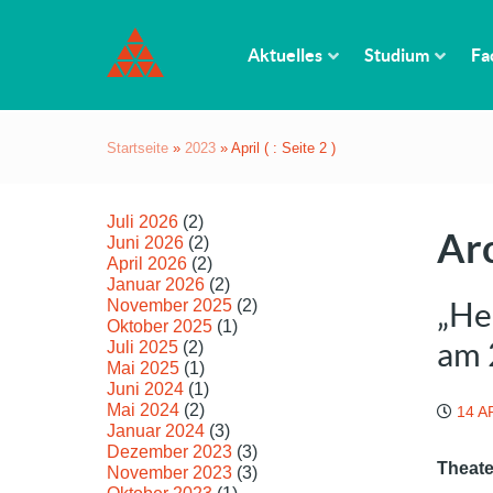
Aktuelles
Studium
Fa
Startseite
»
2023
»
April
( : Seite 2 )
Juli 2026
(2)
Arc
Juni 2026
(2)
April 2026
(2)
Januar 2026
(2)
November 2025
(2)
„Hei
Oktober 2025
(1)
am 
Juli 2025
(2)
Mai 2025
(1)
Juni 2024
(1)
Mai 2024
(2)
14 A
Januar 2024
(3)
Dezember 2023
(3)
Theate
November 2023
(3)