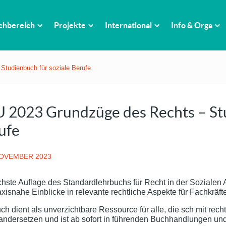
chbereich
Projekte
International
Info & Orga
tudienbuch für soziale Berufe
 2023 Grundzüge des Rechts – Stu
ufe
NOVEMBER 2023
hste Auflage des Standardlehrbuchs für Recht in der Sozialen 
xisnahe Einblicke in relevante rechtliche Aspekte für Fachkräf
h dient als unverzichtbare Ressource für alle, die sch mit rech
ndersetzen und ist ab sofort in führenden Buchhandlungen und 