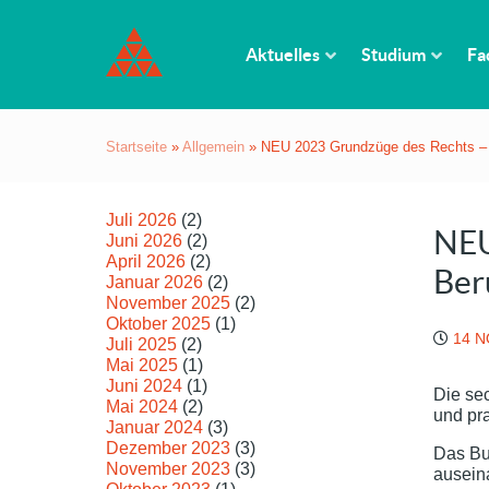
Aktuelles
Studium
Fa
Startseite
»
Allgemein
»
NEU 2023 Grundzüge des Rechts – S
Juli 2026
(2)
NEU
Juni 2026
(2)
April 2026
(2)
Ber
Januar 2026
(2)
November 2025
(2)
Oktober 2025
(1)
14 
Juli 2025
(2)
Mai 2025
(1)
Juni 2024
(1)
Die sec
Mai 2024
(2)
und pra
Januar 2024
(3)
Dezember 2023
(3)
Das Buc
November 2023
(3)
auseina