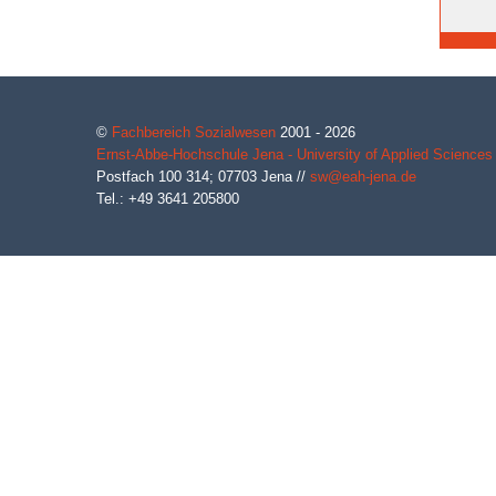
©
Fachbereich Sozialwesen
2001 - 2026
Ernst-Abbe-Hochschule Jena - University of Applied Sciences
Postfach 100 314;
07703
Jena
//
sw@eah-jena.de
Tel.: +49 3641 205800