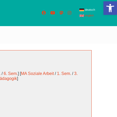
We
deutsch
english
.
/
6. Sem.
] [
MA Soziale Arbeit
/
1. Sem.
/
3.
pädagogik
]