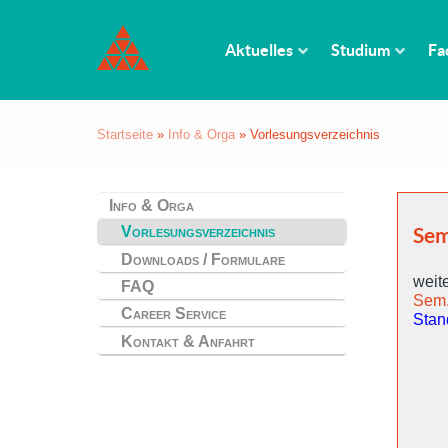
Aktuelles
Studium
Fa
Startseite
»
Info & Orga
»
Vorlesungsverzeichnis
Info & Orga
Vorlesungsverzeichnis
Sem
Downloads / Formulare
weite
FAQ
Sem
Career Service
Stan
Kontakt & Anfahrt