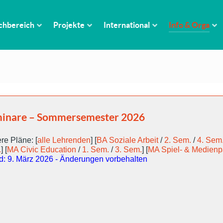
chbereich
Projekte
International
Info & Orga
inare – Sommersemester 2026
re Pläne: [
alle Lehrenden
] [
BA Soziale Arbeit
/
2. Sem.
/
4. Sem
.
] [
MA Civic Education
/
1. Sem.
/
3. Sem.
] [
MA Spiel- & Medien
d: 9. März 2026 - Änderungen vorbehalten