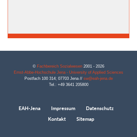
©
Fachbereich Sozialwesen
2001 - 2026
Ernst-Abbe-Hochschule Jena - University of Applied Sciences
Postfach 100 314;
07703
Jena
//
sw@eah-jena.de
Tel.: +49 3641 205800
EAH-Jena
Impressum
Datenschutz
Kontakt
Sitemap