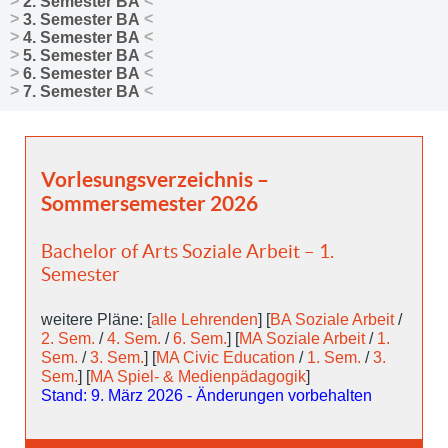
2. Semester BA
3. Semester BA
4. Semester BA
5. Semester BA
6. Semester BA
7. Semester BA
Vorlesungsverzeichnis –
Sommersemester 2026
Bachelor of Arts Soziale Arbeit – 1.
Semester
weitere Pläne: [
alle Lehrenden
] [
BA Soziale Arbeit
/
2. Sem.
/
4. Sem.
/
6. Sem.
] [
MA Soziale Arbeit
/
1.
Sem.
/
3. Sem.
] [
MA Civic Education
/
1. Sem.
/
3.
Sem.
] [
MA Spiel- & Medienpädagogik
]
Stand: 9. März 2026 - Änderungen vorbehalten