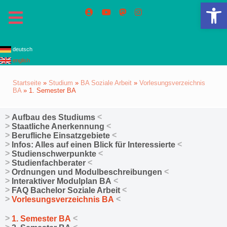
We
deutsch
english
Startseite
»
Studium
»
BA Soziale Arbeit
»
Vorlesungsverzeichnis
BA
»
1. Semester BA
Aufbau des Studiums
Staatliche Anerkennung
Berufliche Einsatzgebiete
Infos: Alles auf einen Blick für Interessierte
Studienschwerpunkte
Studienfachberater
Ordnungen und Modulbeschreibungen
Interaktiver Modulplan BA
FAQ Bachelor Soziale Arbeit
Vorlesungsverzeichnis BA
1. Semester BA