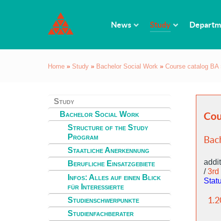
News
Study
Departm
Home
»
Study
»
Bachelor Social Work
»
Course catalog BA
Study
Bachelor Social Work
Cou
Structure of the Study
Program
Bach
Staatliche Anerkennung
addit
Berufliche Einsatzgebiete
/
3rd
Infos: Alles auf einen Blick
Stat
für Interessierte
1.2
Studienschwerpunkte
Studienfachberater