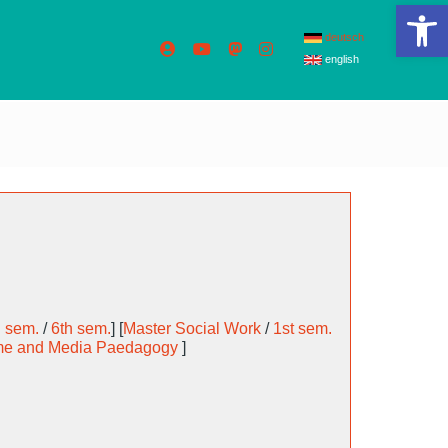
Op
deutsch
english
h sem.
/
6th sem.
] [
Master Social Work
/
1st sem.
me and Media Paedagogy
]