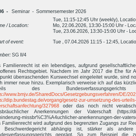
06 -
Seminar - Sommersemester 2026
Tue, 11:15-12:45 Uhr (weekly), Locatio
me / Location:
Mo, 22.06.2026, 13:30-15:00 Uhr - Loc
Tue, 23.06.2026, 13:30-15:00 Uhr - Lo
art of event:
Tue , 07.04.2026 11:15 - 12:45, Locati
ber:
SG II/4
 Familienrecht ist ein lebendiges, aufgrund gesellschaftlic
roffenes Rechtsgebiet. Nachdem im Jahr 2017 die Ehe für A
tpunkt überraschenden Kurswechsel eingeleitet wurde, sind n
h immer neue hinzu. Exemplarisch verweise ich auf das kürzl
teils des Bundesverfassungsgerichts
ps://www.bmjv.de/SharedDocs/Gesetzgebungsverfahren/DE/2025
ps://dip.bundestag.de/vorgang/gesetz-zur-umsetzung-des-urteil
erschaftsanfechtung/327968
oder das noch nicht verabschi
sbräuchlicher Anerkennungen der Vaterschaft (https://dip
hinderung-missbr%C3%A4uchlicher-anerkennungen-der-vatersc
 Familienrecht wird aufgrund des begrenzten Zugangs zur Re
 Beschwerdegericht abhängig ist, stärker als ander
desverfassungsgerichts geprägt. So zum Beispiel die