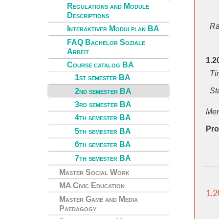
Regulations and Module
Descriptions
Ra
Interaktiver Modulplan BA
FAQ Bachelor Soziale
Arbeit
1.2
Course catalog BA
Ti
1st semester BA
St
2nd semester BA
3rd semester BA
Mem
4th semester BA
Pro
5th semester BA
6th semester BA
7th semester BA
Master Social Work
MA Civic Education
1.2
Master Game and Media
Paedagogy