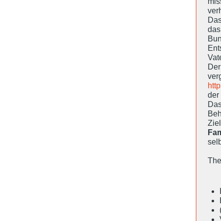
mis
ver
Das
das
Bun
En
Vat
Der
ver
htt
der
Das
Beh
Zie
Fam
sel
The