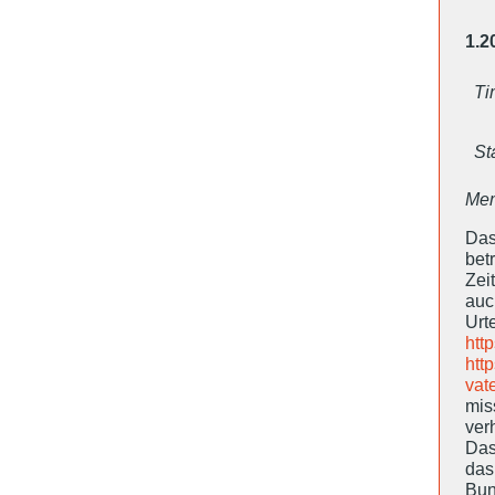
1.2
Ti
St
Mem
Das
bet
Zei
auc
Ur
htt
htt
vat
mis
ver
Das
das
Bun