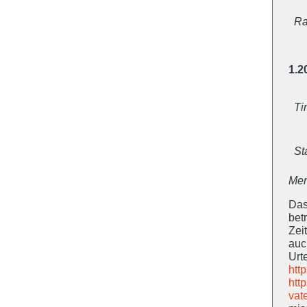
Ra
1.2
Ti
St
Mem
Das
bet
Zei
auc
Ur
htt
htt
vat