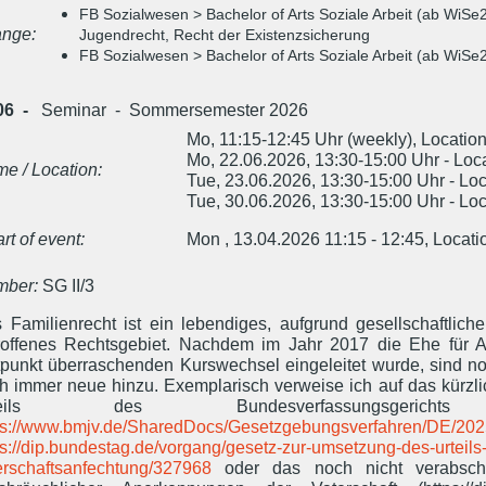
FB Sozialwesen > Bachelor of Arts Soziale Arbeit (ab WiSe2
nge:
Jugendrecht, Recht der Existenzsicherung
FB Sozialwesen > Bachelor of Arts Soziale Arbeit (ab WiSe
06 -
Seminar - Sommersemester 2026
Mo, 11:15-12:45 Uhr (weekly), Location
Mo, 22.06.2026, 13:30-15:00 Uhr - Loca
me / Location:
Tue, 23.06.2026, 13:30-15:00 Uhr - Loc
Tue, 30.06.2026, 13:30-15:00 Uhr - Loc
art of event:
Mon , 13.04.2026 11:15 - 12:45, Locati
ber:
SG II/3
 Familienrecht ist ein lebendiges, aufgrund gesellschaftlic
roffenes Rechtsgebiet. Nachdem im Jahr 2017 die Ehe für A
tpunkt überraschenden Kurswechsel eingeleitet wurde, sind n
h immer neue hinzu. Exemplarisch verweise ich auf das kürzl
teils des Bundesverfassungsgerichts
ps://www.bmjv.de/SharedDocs/Gesetzgebungsverfahren/DE/2025
ps://dip.bundestag.de/vorgang/gesetz-zur-umsetzung-des-urteil
erschaftsanfechtung/327968
oder das noch nicht verabschi