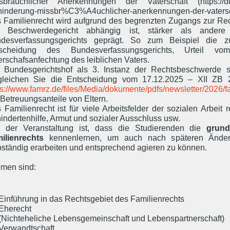
sbräuchlicher Anerkennungen der Vaterschaft (https://dip
hinderung-missbr%C3%A4uchlicher-anerkennungen-der-vatersc
 Familienrecht wird aufgrund des begrenzten Zugangs zur Re
 Beschwerdegericht abhängig ist, stärker als ander
desverfassungsgerichts geprägt. So zum Beispiel die
tscheidung des Bundesverfassungsgerichts, Urteil
erschafsanfechtung des leiblichen Vaters.
 Bundesgerichtshof als 3. Instanz der Rechtsbeschwerde spi
gleichen Sie die Entscheidung vom 17.12.2025 – XII ZB 
ps://www.famrz.de/files/Media/dokumente/pdfs/newsletter/2026/f
 Betreuungsanteile von Eltern.
 Familienrecht ist für viele Arbeitsfelder der sozialen Arbeit 
indertenhilfe, Armut und sozialer Ausschluss usw.
l der Veranstaltung ist, dass die Studierenden die
grund
ilienrechts
kennenlernen, um auch nach späteren Änderu
bständig erarbeiten und entsprechend agieren zu können.
men sind:
Einführung in das Rechtsgebiet des Familienrechts
Eherecht
(Nichteheliche Lebensgemeinschaft und Lebenspartnerschaft)
Verwandtschaft