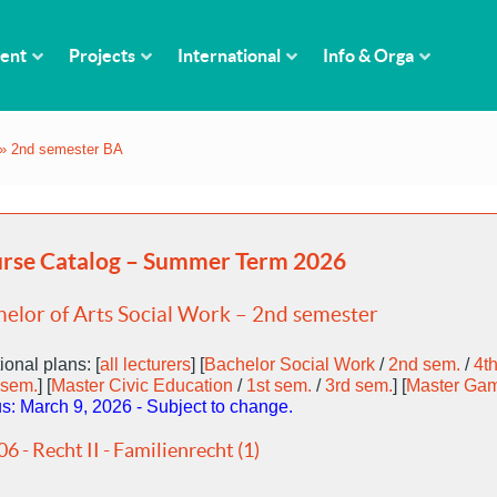
ent
Projects
International
Info & Orga
»
2nd semester BA
rse Catalog – Summer Term 2026
elor of Arts Social Work – 2nd semester
ional plans: [
all lecturers
] [
Bachelor Social Work
/
2nd sem.
/
4t
 sem.
] [
Master Civic Education
/
1st sem.
/
3rd sem.
] [
Master Ga
us: March 9, 2026 - Subject to change.
06 - Recht II - Familienrecht (1)