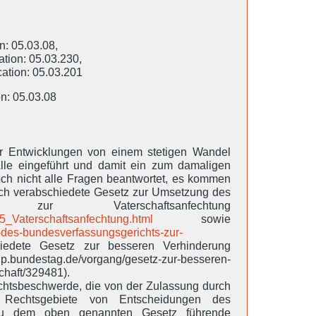
n: 05.03.08,
ation: 05.03.230,
cation: 05.03.201
on: 05.03.08
her Entwicklungen von einem stetigen Wandel
lle eingeführt und damit ein zum damaligen
och nicht alle Fragen beantwortet, es kommen
ich verabschiedete Gesetz zur Umsetzung des
 zur Vaterschaftsanfechtung
_Vaterschaftsanfechtung.html
sowie
s-des-bundesverfassungsgerichts-zur-
edete Gesetz zur besseren Verhinderung
.bundestag.de/vorgang/gesetz-zur-besseren-
haft/329481).
chtsbeschwerde, die von der Zulassung durch
e Rechtsgebiete von Entscheidungen des
 zu dem oben genannten Gesetz führende