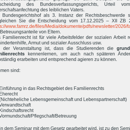
tscheidung des Bundesverfassungsgerichts, Urteil
erschafsanfechtung des leiblichen Vaters.
 Bundesgerichtshof als 3. Instanz der Rechtsbeschwerde spi
gleichen Sie die Entscheidung vom 17.12.2025 – XII ZB 
ps://www.famrz.de/files/Media/dokumente/pdfs/newsletter/2026/f
 Betreuungsanteile von Eltern.
 Familienrecht ist für viele Arbeitsfelder der sozialen Arbeit 
indertenhilfe, Armut und sozialer Ausschluss usw.
l der Veranstaltung ist, dass die Studierenden die
grund
ilienrechts
kennenlernen, um auch nach späteren Änderu
bständig erarbeiten und entsprechend agieren zu können.
men sind:
Einführung in das Rechtsgebiet des Familienrechts
Eherecht
(Nichteheliche Lebensgemeinschaft und Lebenspartnerschaft)
Verwandtschaft
Kindschaftsrecht
Vormundschaft/Pflegschaft/Betreuung
in dem Seminar mit dem Gesetz gearbeitet wird, ist zu den Se