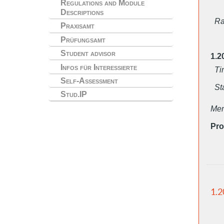
Regulations and Module
Descriptions
Ra
Praxisamt
Prüfungsamt
Student advisor
1.2
Infos für Interessierte
Ti
Self-Assessment
St
Stud.IP
Mem
Pro
1.2