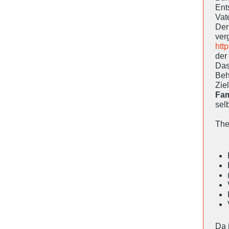
En
Vat
Der
ver
htt
der
Das
Beh
Zie
Fam
sel
The
Da 