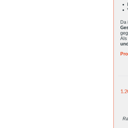
Da 
Ges
geg
Als
und
Pro
1.2
Ra