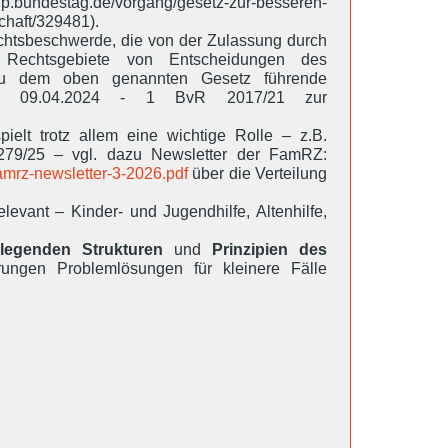
.bundestag.de/vorgang/gesetz-zur-besseren-
haft/329481).
chtsbeschwerde, die von der Zulassung durch
e Rechtsgebiete von Entscheidungen des
 zu dem oben genannten Gesetz führende
 vom 09.04.2024 - 1 BvR 2017/21 zur
elt trotz allem eine wichtige Rolle – z.B.
279/25 – vgl. dazu Newsletter der FamRZ:
amrz-newsletter-3-2026.pdf
über die Verteilung
relevant – Kinder- und Jugendhilfe, Altenhilfe,
legenden Strukturen
und
Prinzipien des
ngen Problemlösungen für kleinere Fälle