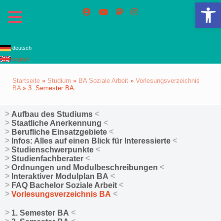
We
deutsch
english
Startseite
»
Studium
»
BA Soziale Arbeit
»
Vorlesungsverzeichnis
BA
»
3. Semester BA
Aufbau des Studiums
Staatliche Anerkennung
Berufliche Einsatzgebiete
Infos: Alles auf einen Blick für Interessierte
Studienschwerpunkte
Studienfachberater
Ordnungen und Modulbeschreibungen
Interaktiver Modulplan BA
FAQ Bachelor Soziale Arbeit
Vorlesungsverzeichnis BA
1. Semester BA