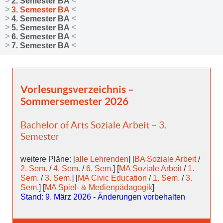
2. Semester BA
3. Semester BA
4. Semester BA
5. Semester BA
6. Semester BA
7. Semester BA
Vorlesungsverzeichnis –
Sommersemester 2026
Bachelor of Arts Soziale Arbeit – 3.
Semester
weitere Pläne: [
alle Lehrenden
] [
BA Soziale Arbeit
/
2. Sem.
/
4. Sem.
/
6. Sem.
] [
MA Soziale Arbeit
/
1.
Sem.
/
3. Sem.
] [
MA Civic Education
/
1. Sem.
/
3.
Sem.
] [
MA Spiel- & Medienpädagogik
]
Stand: 9. März 2026 - Änderungen vorbehalten