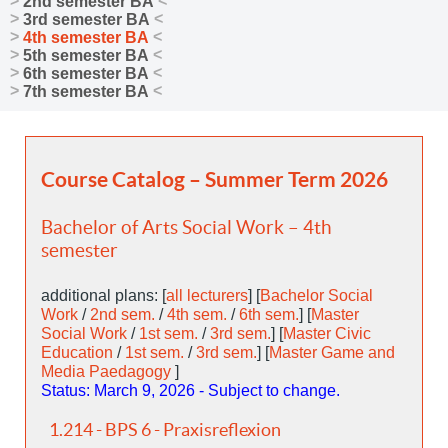
2nd semester BA
3rd semester BA
4th semester BA
5th semester BA
6th semester BA
7th semester BA
Course Catalog – Summer Term 2026
Bachelor of Arts Social Work – 4th
semester
additional plans: [
all lecturers
] [
Bachelor Social
Work
/
2nd sem.
/
4th sem.
/
6th sem.
] [
Master
Social Work
/
1st sem.
/
3rd sem.
] [
Master Civic
Education
/
1st sem.
/
3rd sem.
] [
Master Game and
Media Paedagogy
]
Status: March 9, 2026 - Subject to change.
1.214 - BPS 6 - Praxisreflexion