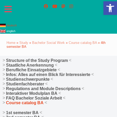
Op
deutsch
english
Home
»
Study
»
Bachelor Social Work
»
Course catalog BA
»
4th
semester BA
Structure of the Study Program
Staatliche Anerkennung
Berufliche Einsatzgebiete
Infos: Alles auf einen Blick für Interessierte
Studienschwerpunkte
Studienfachberater
Regulations and Module Descriptions
Interaktiver Modulplan BA
FAQ Bachelor Soziale Arbeit
Course catalog BA
1st semester BA