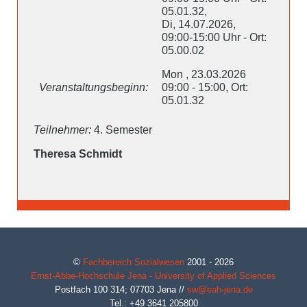
05.01.32,
Di, 14.07.2026,
09:00-15:00 Uhr - Ort:
05.00.02
Mon , 23.03.2026
Veranstaltungsbeginn:
09:00 - 15:00, Ort:
05.01.32
Teilnehmer:
4. Semester
Theresa Schmidt
©
Fachbereich Sozialwesen
2001 - 2026
Ernst-Abbe-Hochschule Jena - University of Applied Sciences
Postfach 100 314;
07703
Jena
//
sw@eah-jena.de
Tel.: +49 3641 205800