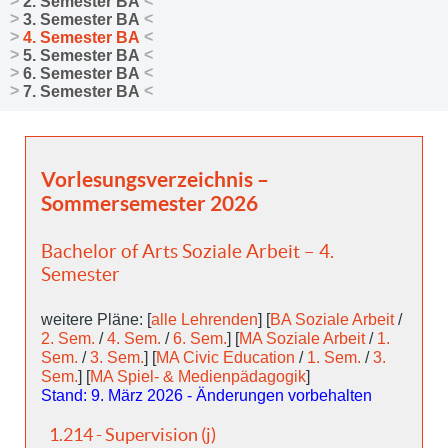
2. Semester BA
3. Semester BA
4. Semester BA
5. Semester BA
6. Semester BA
7. Semester BA
Vorlesungsverzeichnis –
Sommersemester 2026
Bachelor of Arts Soziale Arbeit – 4.
Semester
weitere Pläne: [
alle Lehrenden
] [
BA Soziale Arbeit
/
2. Sem.
/
4. Sem.
/
6. Sem.
] [
MA Soziale Arbeit
/
1.
Sem.
/
3. Sem.
] [
MA Civic Education
/
1. Sem.
/
3.
Sem.
] [
MA Spiel- & Medienpädagogik
]
Stand: 9. März 2026 - Änderungen vorbehalten
1.214 - Supervision (j)