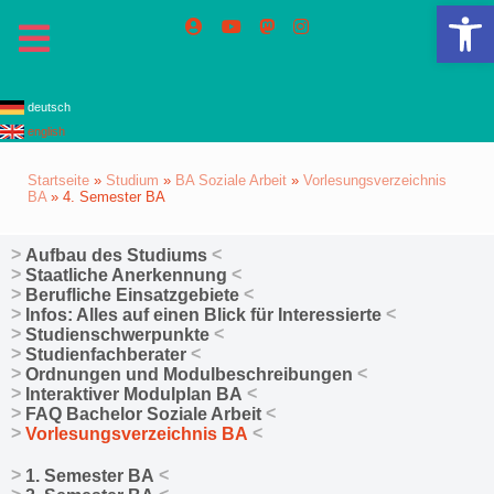
We
deutsch
english
Startseite
»
Studium
»
BA Soziale Arbeit
»
Vorlesungsverzeichnis
BA
»
4. Semester BA
Aufbau des Studiums
Staatliche Anerkennung
Berufliche Einsatzgebiete
Infos: Alles auf einen Blick für Interessierte
Studienschwerpunkte
Studienfachberater
Ordnungen und Modulbeschreibungen
Interaktiver Modulplan BA
FAQ Bachelor Soziale Arbeit
Vorlesungsverzeichnis BA
1. Semester BA