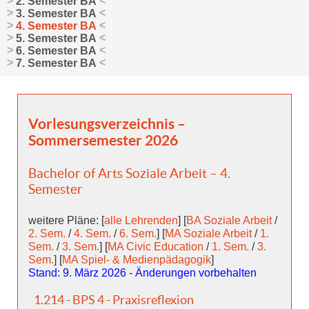
2. Semester BA
3. Semester BA
4. Semester BA
5. Semester BA
6. Semester BA
7. Semester BA
Vorlesungsverzeichnis –
Sommersemester 2026
Bachelor of Arts Soziale Arbeit – 4.
Semester
weitere Pläne: [
alle Lehrenden
] [
BA Soziale Arbeit
/
2. Sem.
/
4. Sem.
/
6. Sem.
] [
MA Soziale Arbeit
/
1.
Sem.
/
3. Sem.
] [
MA Civic Education
/
1. Sem.
/
3.
Sem.
] [
MA Spiel- & Medienpädagogik
]
Stand: 9. März 2026 - Änderungen vorbehalten
1.214 - BPS 4 - Praxisreflexion