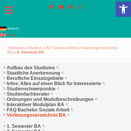
We
deutsch
english
Startseite
»
Studium
»
BA Soziale Arbeit
»
Vorlesungsverzeichnis
BA
»
4. Semester BA
Aufbau des Studiums
Staatliche Anerkennung
Berufliche Einsatzgebiete
Infos: Alles auf einen Blick für Interessierte
Studienschwerpunkte
Studienfachberater
Ordnungen und Modulbeschreibungen
Interaktiver Modulplan BA
FAQ Bachelor Soziale Arbeit
Vorlesungsverzeichnis BA
1. Semester BA