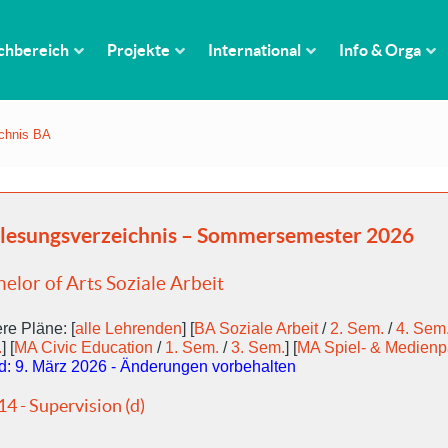
chbereich
Projekte
International
Info & Orga
ichnis BA
lesungsverzeichnis – Sommersemester 2026
elor of Arts Soziale Arbeit
re Pläne: [
alle Lehrenden
] [
BA Soziale Arbeit
/
2. Sem.
/
4. Sem
.
] [
MA Civic Education
/
1. Sem.
/
3. Sem.
] [
MA Spiel- & Medien
d: 9. März 2026 - Änderungen vorbehalten
14 - Supervision (d)