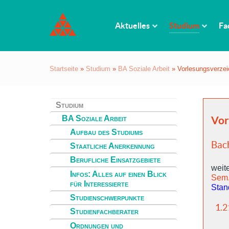
Aktuelles
Studium
Fa
Startseite
»
Studium
»
BA Soziale Arbeit
»
Vorlesungsverze
Studium
BA Soziale Arbeit
Vor
Aufbau des Studiums
Bach
Staatliche Anerkennung
Berufliche Einsatzgebiete
weite
Infos: Alles auf einen Blick
Sem
für Interessierte
Stan
Studienschwerpunkte
1.2
Studienfachberater
Ordnungen und