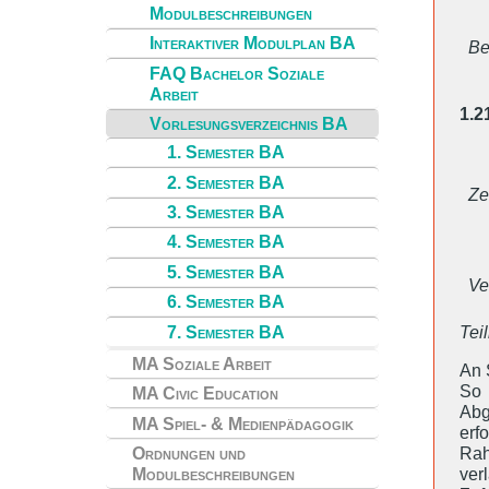
Modulbeschreibungen
Interaktiver Modulplan BA
Be
FAQ Bachelor Soziale
Arbeit
1.2
Vorlesungsverzeichnis BA
1. Semester BA
2. Semester BA
Zei
3. Semester BA
4. Semester BA
5. Semester BA
Ve
6. Semester BA
7. Semester BA
Tei
MA Soziale Arbeit
An 
So 
MA Civic Education
Abg
MA Spiel- & Medienpädagogik
erf
Rah
Ordnungen und
ver
Modulbeschreibungen