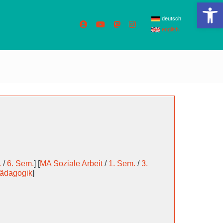
We
deutsch
english
.
/
6. Sem.
] [
MA Soziale Arbeit
/
1. Sem.
/
3.
pädagogik
]