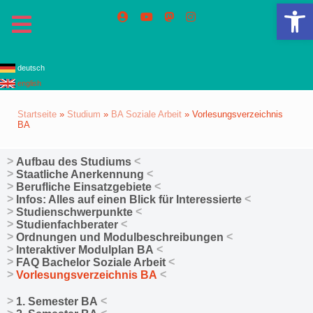
We
deutsch
english
Startseite
»
Studium
»
BA Soziale Arbeit
»
Vorlesungsverzeichnis
BA
Aufbau des Studiums
Staatliche Anerkennung
Berufliche Einsatzgebiete
Infos: Alles auf einen Blick für Interessierte
Studienschwerpunkte
Studienfachberater
Ordnungen und Modulbeschreibungen
Interaktiver Modulplan BA
FAQ Bachelor Soziale Arbeit
Vorlesungsverzeichnis BA
1. Semester BA