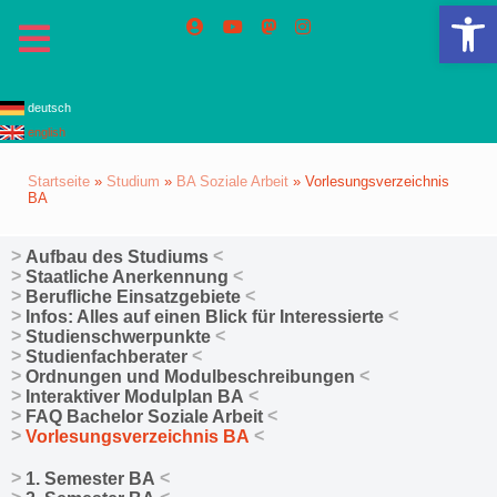
We
deutsch
english
Startseite
»
Studium
»
BA Soziale Arbeit
»
Vorlesungsverzeichnis
BA
Aufbau des Studiums
Staatliche Anerkennung
Berufliche Einsatzgebiete
Infos: Alles auf einen Blick für Interessierte
Studienschwerpunkte
Studienfachberater
Ordnungen und Modulbeschreibungen
Interaktiver Modulplan BA
FAQ Bachelor Soziale Arbeit
Vorlesungsverzeichnis BA
1. Semester BA