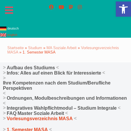
We
deutsch
english
Startseite
»
Studium
»
MA Soziale Arbeit
»
Vorlesungsverzeichnis
MASA
»
1. Semester MASA
Aufbau des Studiums
Infos: Alles auf einen Blick für Interessierte
Ihre Kompetenzen nach dem Studium/Berufliche
Perspektiven
Ordnungen, Modulbeschreibungen und Informationen
Integratives Wahlpflichtmodul – Studium Integrale
FAQ Master Soziale Arbeit
Vorlesungsverzeichnis MASA
1. Semester MASA