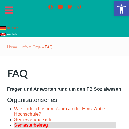
Op
deutsch
english
Home
»
Info & Orga
»
FAQ
FAQ
Fragen und Antworten rund um den FB Sozialwesen
Organisatorisches
Wie finde ich einen Raum an der Ernst-Abbe-
Hochschule?
Semesterübersicht
Semesterbeitrag