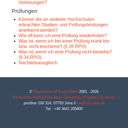
Vorlesungen?
Prüfungen
Können die an anderen Hochschulen
erbrachten Studien- und Prüfungsleistungen
anerkannt werden?
Wie oft kann ich eine Prüfung wiederholen?
Was ist, wenn ich bei einer Prüfung krank bin
bzw. nicht erscheine? (§ 28 RPO)
Was ist, wenn ich eine Prüfung nicht bestehe?
(§ 34 RPO)
Nachteilsausgleich
©
Department of Social Work
2001 - 2026
Ernst-Abbe-Hochschule Jena - University of Applied Sciences
postbox 100 314;
07703
Jena
//
sw@eah-jena.de
Tel.: +49 3641 205800