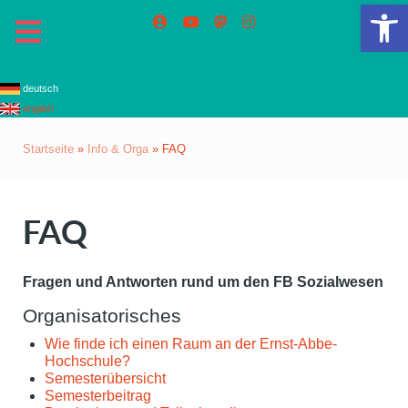
We
deutsch
english
Startseite
»
Info & Orga
»
FAQ
FAQ
Fragen und Antworten rund um den FB Sozialwesen
Organisatorisches
Wie finde ich einen Raum an der Ernst-Abbe-
Hochschule?
Semesterübersicht
Semesterbeitrag