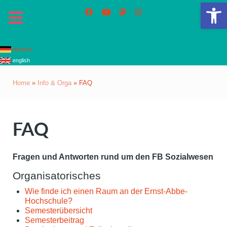
Op
deutsch
english
Home
»
Info & Orga
»
FAQ
FAQ
Fragen und Antworten rund um den FB Sozialwesen
Organisatorisches
Wie finde ich einen Raum an der Ernst-Abbe-
Hochschule?
Semesterübersicht
Semesterbeitrag