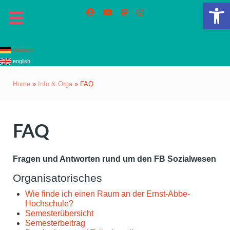
Op
deutsch
english
Home
»
Info & Orga
»
FAQ
FAQ
Fragen und Antworten rund um den FB Sozialwesen
Organisatorisches
Wie finde ich einen Raum an der Ernst-Abbe-
Hochschule?
Semesterübersicht
Semesterbeitrag