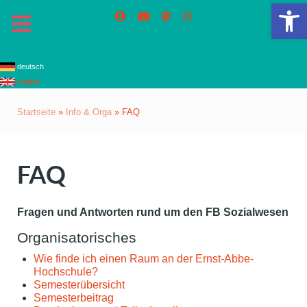
We
deutsch
english
Startseite
»
Info & Orga
»
FAQ
FAQ
Fragen und Antworten rund um den FB Sozialwesen
Organisatorisches
Wie finde ich einen Raum an der Ernst-Abbe-
Hochschule?
Semesterübersicht
Semesterbeitrag