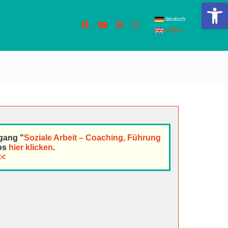
We
deutsch
english
gang "
Soziale Arbeit – Coaching, Führung
fos
hier klicken
.
<<