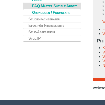
o
o
FAQ Master Soziale Arbeit
o
Ordnungen / Formulare
o
Studienfachberater
W
Infos für Interessierte
F
Self-Assessment
W
Stud.IP
Prü
K
W
W
W
N
weiter