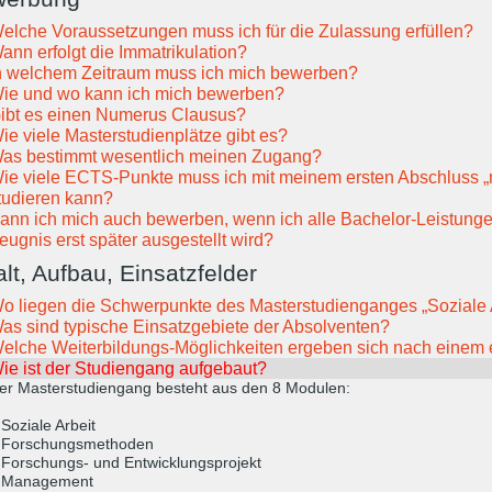
elche Voraussetzungen muss ich für die Zulassung erfüllen?
ann erfolgt die Immatrikulation?
n welchem Zeitraum muss ich mich bewerben?
ie und wo kann ich mich bewerben?
ibt es einen Numerus Clausus?
ie viele Masterstudienplätze gibt es?
as bestimmt wesentlich meinen Zugang?
ie viele ECTS-Punkte muss ich mit meinem ersten Abschluss „m
tudieren kann?
ann ich mich auch bewerben, wenn ich alle Bachelor-Leistunge
eugnis erst später ausgestellt wird?
alt, Aufbau, Einsatzfelder
o liegen die Schwerpunkte des Masterstudienganges „Soziale 
as sind typische Einsatzgebiete der Absolventen?
elche Weiterbildungs-Möglichkeiten ergeben sich nach einem 
ie ist der Studiengang aufgebaut?
er Masterstudiengang besteht aus den 8 Modulen:
 Soziale Arbeit
 Forschungsmethoden
 Forschungs- und Entwicklungsprojekt
 Management