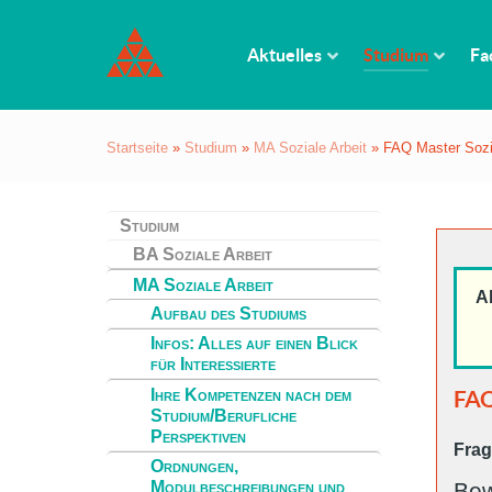
Aktuelles
Studium
Fa
Startseite
»
Studium
»
MA Soziale Arbeit
»
FAQ Master Sozia
Studium
BA Soziale Arbeit
MA Soziale Arbeit
A
Aufbau des Studiums
Infos: Alles auf einen Blick
für Interessierte
Ihre Kompetenzen nach dem
FA
Studium/Berufliche
Perspektiven
Frag
Ordnungen,
Be
Modulbeschreibungen und