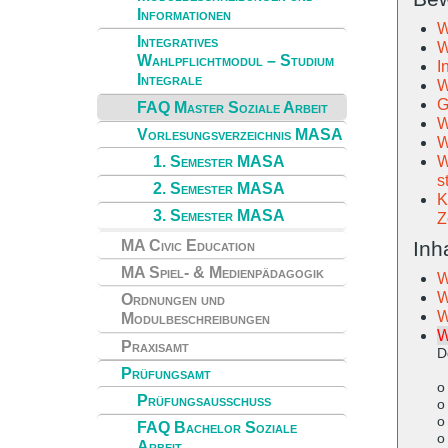
Informationen
W
Integratives
W
Wahlpflichtmodul – Studium
I
Integrale
W
G
FAQ Master Soziale Arbeit
W
Vorlesungsverzeichnis MASA
W
1. Semester MASA
W
s
2. Semester MASA
K
3. Semester MASA
Z
Inh
MA Civic Education
MA Spiel- & Medienpädagogik
W
W
Ordnungen und
W
Modulbeschreibungen
W
Praxisamt
D
Prüfungsamt
o
Prüfungsausschuss
o
o
FAQ Bachelor Soziale
o
Arbeit