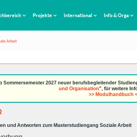
chbereich
Projekte
International
Info & Orga
le Arbeit
b Sommersemester 2027 neuer berufsbegleitender Studien
und Organisation
", für weitere In
>> Modulhandbuch 
Q
en und Antworten zum Masterstudiengang Soziale Arbeit
werbung