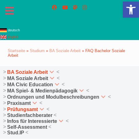
We
deutsch
english
Startseite
»
Studium
»
BA Soziale Arbeit
»
FAQ Bachelor Soziale
Arbeit
BA Soziale Arbeit
MA Soziale Arbeit
MA Civic Education
MA Spiel- & Medienpädagogik
Ordnungen und Modulbeschreibungen
Praxisamt
Prüfungsamt
Studienfachberater
Infos für Interessierte
Self-Assessment
Stud.IP