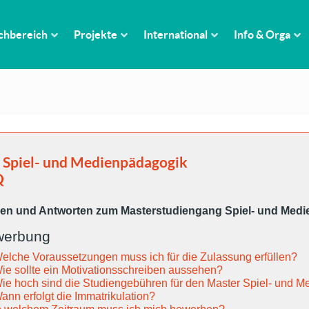
chbereich
Projekte
International
Info & Orga
Spiel- und Medienpädagogik
Q
en und Antworten zum Masterstudiengang Spiel- und Med
werbung
elche Voraussetzungen muss ich für die Zulassung erfüllen?
ie sollte ein Motivationsschreiben aussehen?
ie hoch sind die Studiengebühren für den Master Spiel- und 
ann erfolgt die Immatrikulation?