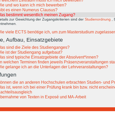
n welchem Zeitraum muss ich mich bewerben?
ie und wo kann ich mich bewerben?
ibt es einen Numerus Clausus?
as bestimmt wesentlich meinen Zugang?
etails zur Gewichtung der Zugangskriterien sind der
Studienordnung
, 
ntnehmen.
ie viele ECTS benötige ich, um zum Masterstudium zugelasse
le, Aufbau, Einsatzgebiete
as sind die Ziele des Studienganges?
ie ist der Studiengang aufgebaut?
as sind typische Einsatzgebiete der Absolvent*innen?
n welchen Terminen finden jeweils Präsenzveranstaltungen sta
ie gelange ich an die Unterlagen der Lehrveranstaltungen?
fungen
önnen die an anderen Hochschulen erbrachten Studien- und P
as ist, wenn ich bei einer Prüfung krank bin bzw. nicht erschei
achteilsausgleich
bernahme von Texten in Exposé und MA-Arbeit