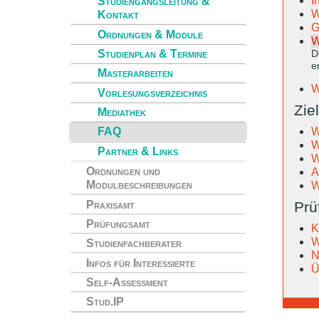
I
Studiengangsleitung &
W
Kontakt
G
Ordnungen & Module
W
Studienplan & Termine
D
e
Masterarbeiten
W
Vorlesungsverzeichnis
Zie
Mediathek
W
FAQ
W
Partner & Links
W
Ordnungen und
A
Modulbeschreibungen
W
Praxisamt
Prü
Prüfungsamt
K
W
Studienfachberater
N
Infos für Interessierte
Ü
Self-Assessment
Stud.IP