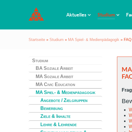
Aktuelles
Studium
Fa
Startseite
»
Studium
»
MA Spiel- & Medienpädagogik
»
FAQ
Studium
BA Soziale Arbeit
MA 
FA
MA Soziale Arbeit
MA Civic Education
Frag
MA Spiel- & Medienpädagogik
Be
Angebote / Zielgruppen
Bewerbung
W
W
Ziele & Inhalte
W
Lehre & Lehrende
W