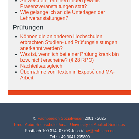
An welchen Terminen finden jeweils
Präsenzveranstaltungen statt?
Wie gelange ich an die Unterlagen der
Lehrveranstaltungen?
Prüfungen
Können die an anderen Hochschulen
erbrachten Studien- und Prüfungsleistungen
anerkannt werden?
Was ist, wenn ich bei einer Prüfung krank bin
bzw. nicht erscheine? (§ 28 RPO)
Nachteilsausgleich
Übernahme von Texten in Exposé und MA-
Arbeit
©
Fachbereich Sozialwesen
2001 - 2026
Ernst-Abbe-Hochschule Jena - University of Applied Sciences
Postfach 100 314;
07703
Jena
//
sw@eah-jena.de
Tel.: +49 3641 205800