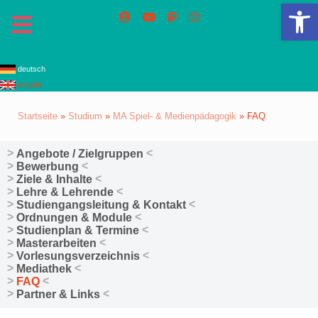
We
deutsch
english
Startseite
»
Studium
»
MA Spiel- & Medienpädagogik
»
FAQ
Angebote / Zielgruppen
Bewerbung
Ziele & Inhalte
Lehre & Lehrende
Studiengangsleitung & Kontakt
Ordnungen & Module
Studienplan & Termine
Masterarbeiten
Vorlesungsverzeichnis
Mediathek
FAQ
Partner & Links