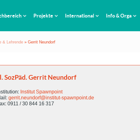
chbereich
Projekte
International
Info & Orga
e & Lehrende
»
Gerrit Neundorf
l. SozPäd. Gerrit Neundorf
nstitution:
Institut Spawnpoint
ail:
gerrit.neundorf@institut-spawnpoint.de
ax: 0911 / 30 844 16 317