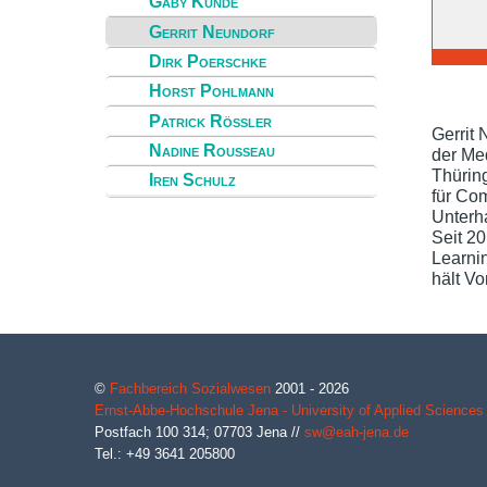
Gaby Kunde
Gerrit Neundorf
Dirk Poerschke
Horst Pohlmann
Patrick Rössler
Gerrit 
Nadine Rousseau
der Me
Thüring
Iren Schulz
für Com
Unterha
Seit 2
Learni
hält Vo
©
Fachbereich Sozialwesen
2001 - 2026
Ernst-Abbe-Hochschule Jena - University of Applied Sciences
Postfach 100 314;
07703
Jena
//
sw@eah-jena.de
Tel.: +49 3641 205800