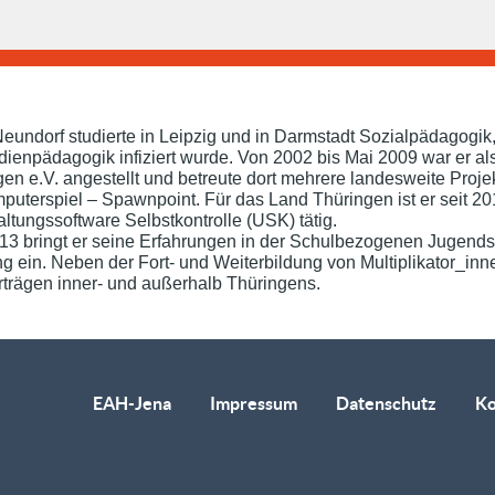
Neundorf studierte in Leipzig und in Darmstadt Sozialpädagogik, 
dienpädagogik infiziert wurde. Von 2002 bis Mai 2009 war er 
en e.V. angestellt und betreute dort mehrere landesweite Projekte
puterspiel – Spawnpoint. Für das Land Thüringen ist er seit 2
ltungssoftware Selbstkontrolle (USK) tätig.
013 bringt er seine Erfahrungen in der Schulbezogenen Jugends
ng ein. Neben der Fort- und Weiterbildung von Multiplikator_in
rträgen inner- und außerhalb Thüringens.
EAH-Jena
Impressum
Datenschutz
Ko