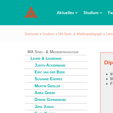
Aktuelles
Studium
Fa
Startseite
»
Studium
»
MA Spiel- & Medienpädagogik
»
Lehr
MA Spiel- & Medienpädagogik
Lehre & Lehrende
Dip
Judith Ackermann
Eric van der Beek
I
M
Susanne Endres
F
Martin Geisler
Anna Grebe
Denise Gühnemann
Jens Junge