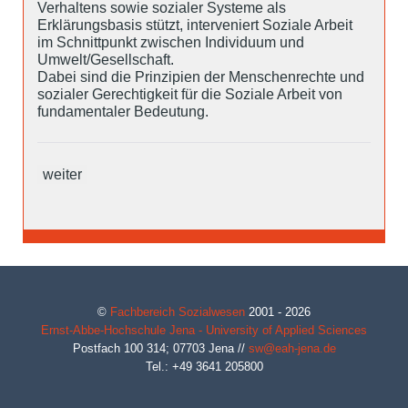
Verhaltens sowie sozialer Systeme als
Erklärungsbasis stützt, interveniert Soziale Arbeit
im Schnittpunkt zwischen Individuum und
Umwelt/Gesellschaft.
Dabei sind die Prinzipien der Menschenrechte und
sozialer Gerechtigkeit für die Soziale Arbeit von
fundamentaler Bedeutung.
weiter
©
Fachbereich Sozialwesen
2001 - 2026
Ernst-Abbe-Hochschule Jena - University of Applied Sciences
Postfach 100 314;
07703
Jena
//
sw@eah-jena.de
Tel.: +49 3641 205800