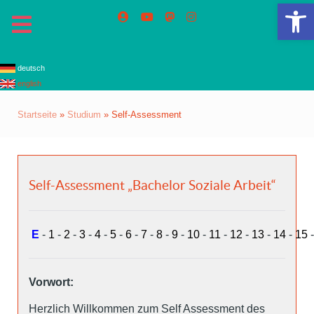
We
deutsch
english
Startseite
»
Studium
»
Self-Assessment
Self-Assessment „Bachelor Soziale Arbeit“
E
-
1
-
2
-
3
-
4
-
5
-
6
-
7
-
8
-
9
-
10
-
11
-
12
-
13
-
14
-
15
-
Vorwort:
Herzlich Willkommen zum Self Assessment des