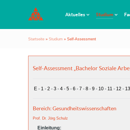
Aktuelles
Studium
Fa
Startseite
»
Studium
»
Self-Assessment
Self-Assessment „Bachelor Soziale Arbe
E
-
1
-
2
-
3
-
4
-
5
-
6
-
7
-
8
-
9
-
10
-
11
-
12
-
1
Bereich: Gesundheitswissenschaften
Prof. Dr. Jörg Schulz
Einleitung: