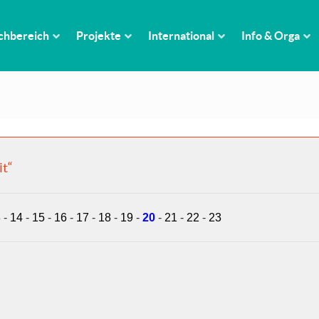
chbereich
Projekte
International
Info & Orga
it“
3
-
14
-
15
-
16
-
17
-
18
-
19
-
20
-
21
-
22
-
23