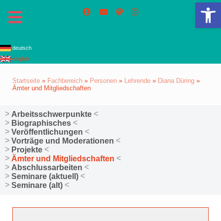
We
deutsch
english
Startseite
»
Fachbereich
»
Personen
»
Lehrende
»
Diana Düring
»
Ämter und Mitgliedschaften
Arbeitsschwerpunkte
Biographisches
Veröffentlichungen
Vorträge und Moderationen
Projekte
Ämter und Mitgliedschaften
Abschlussarbeiten
Seminare (aktuell)
Seminare (alt)