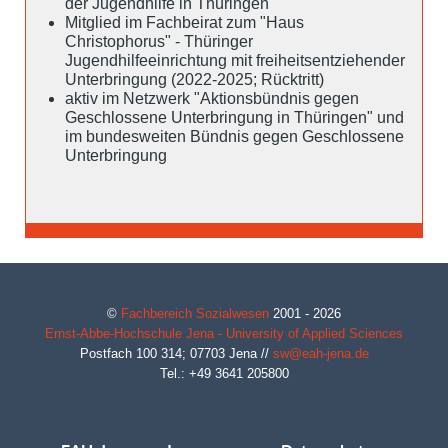
der Jugendhilfe in Thüringen"
Mitglied im Fachbeirat zum "Haus
Christophorus" - Thüringer
Jugendhilfeeinrichtung mit freiheitsentziehender
Unterbringung (2022-2025; Rücktritt)
aktiv im Netzwerk "Aktionsbündnis gegen
Geschlossene Unterbringung in Thüringen" und
im bundesweiten Bündnis gegen Geschlossene
Unterbringung
©
Fachbereich Sozialwesen
2001 - 2026
Ernst-Abbe-Hochschule Jena - University of Applied Sciences
Postfach 100 314;
07703
Jena
//
sw@eah-jena.de
Tel.: +49 3641 205800