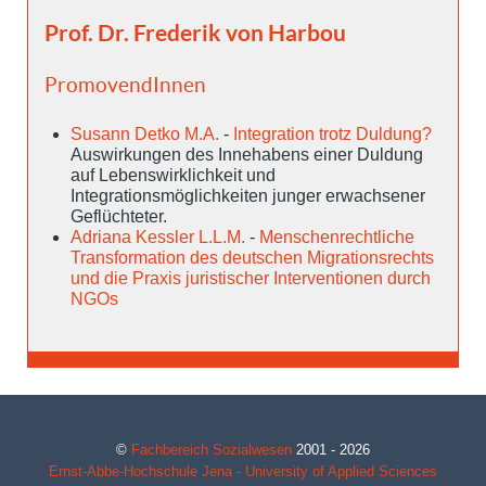
Prof. Dr. Frederik von Harbou
PromovendInnen
Susann Detko M.A.
-
Integration trotz Duldung?
Auswirkungen des Innehabens einer Duldung
auf Lebenswirklichkeit und
Integrationsmöglichkeiten junger erwachsener
Geflüchteter.
Adriana Kessler L.L.M.
-
Menschenrechtliche
Transformation des deutschen Migrationsrechts
und die Praxis juristischer Interventionen durch
NGOs
©
Fachbereich Sozialwesen
2001 - 2026
Ernst-Abbe-Hochschule Jena - University of Applied Sciences