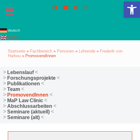
We
deutsch
english
Startseite
»
Fachbereich
»
Personen
»
Lehrende
»
Frederik von
Harbou
»
PromovendInnen
Lebenslauf
Forschungsprojekte
Publikationen
Team
PromovendInnen
MaP Law Clinic
Abschlussarbeiten
Seminare (aktuell)
Seminare (alt)