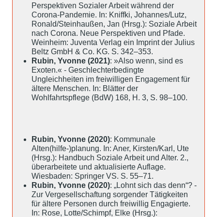
Perspektiven Sozialer Arbeit während der
Corona-Pandemie. In: Kniffki, Johannes/Lutz,
Ronald/Steinhaußen, Jan (Hrsg.): Soziale Arbeit
nach Corona. Neue Perspektiven und Pfade.
Weinheim: Juventa Verlag ein Imprint der Julius
Beltz GmbH & Co. KG. S. 342–353.
Rubin, Yvonne (2021)
: »Also wenn, sind es
Exoten.« - Geschlechterbedingte
Ungleichheiten im freiwilligen Engagement für
ältere Menschen. In: Blätter der
Wohlfahrtspflege (BdW) 168, H. 3, S. 98–100.
Rubin, Yvonne (2020)
: Kommunale
Alten(hilfe-)planung. In: Aner, Kirsten/Karl, Ute
(Hrsg.): Handbuch Soziale Arbeit und Alter. 2.,
überarbeitete und aktualisierte Auflage.
Wiesbaden: Springer VS. S. 55–71.
Rubin, Yvonne (2020)
: „Lohnt sich das denn“? -
Zur Vergesellschaftung sorgender Tätigkeiten
für ältere Personen durch freiwillig Engagierte.
In: Rose, Lotte/Schimpf, Elke (Hrsg.):