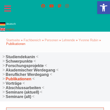
We
deutsch
english
Startseite
»
Fachbereich
»
Personen
»
Lehrende
»
Yvonne Rubin
»
Publikationen
Studiendekanin
Schwerpunkte
Forschungsprojekte
Akademischer Werdegang
Beruflicher Werdegang
Publikationen
Vorträge
Abschlussarbeiten
Seminare (aktuell)
Seminare (alt)