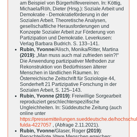
am Beispiel von Bürgerhilfevereinen. In: Köttig,
Michaela/Röh, Dieter (Hrsg.): Soziale Arbeit und
Demokratie - Demokratieförderung in der
Sozialen Arbeit. Theoretische Analysen,
gesellschaftliche Herausforderungen und
Konzepte Sozialer Arbeit zur Förderung von
Partizipation und Demokratie. Leverkusen:
Verlag Barbara Budrich. S. 133–141.
Rubin, Yvonne
/Alisch, Monika/Ritter, Martina
(2019)
: „Man muss auch mal zufrieden sein?!“
Die Anwendung partizipativer Methoden zur
Rekonstruktion von Bedürfnissen älterer
Menschen in ländlichen Räumen. In:
Österreichische Zeitschrift für Soziologie 44,
Sonderheft 21 Partizipative Forschung in der
Sozialen Arbeit, S. 125–143.
Rubin, Yvonne (2019)
: Freiwillige Sorgearbeit
reproduziert geschlechterspezifische
Ungleichheiten. In: Süddeutsche Zeitung (auch
online unter
https://pressemitteilungen.sueddeutsche.de/hochschu
fulda-4227057
, (Abfrage 2.11.2021).
Rubin, Yvonne
/Glaser, Roger
(2019)
:
Benachteiligte ältere Menschen erreichen: