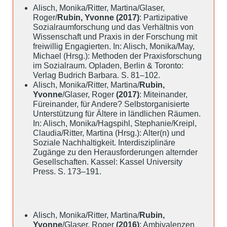
Alisch, Monika/Ritter, Martina/Glaser,
Roger/
Rubin, Yvonne (2017)
: Partizipative
Sozialraumforschung und das Verhältnis von
Wissenschaft und Praxis in der Forschung mit
freiwillig Engagierten. In: Alisch, Monika/May,
Michael (Hrsg.): Methoden der Praxisforschung
im Sozialraum. Opladen, Berlin & Toronto:
Verlag Budrich Barbara. S. 81–102.
Alisch, Monika/Ritter, Martina/
Rubin,
Yvonne
/Glaser, Roger
(2017)
: Miteinander,
Füreinander, für Andere? Selbstorganisierte
Unterstützung für Ältere in ländlichen Räumen.
In: Alisch, Monika/Hagspihl, Stephanie/Kreipl,
Claudia/Ritter, Martina (Hrsg.): Alter(n) und
Soziale Nachhaltigkeit. Interdisziplinäre
Zugänge zu den Herausforderungen alternder
Gesellschaften. Kassel: Kassel University
Press. S. 173–191.
Alisch, Monika/Ritter, Martina/
Rubin,
Yvonne
/Glaser, Roger
(2016)
: Ambivalenzen