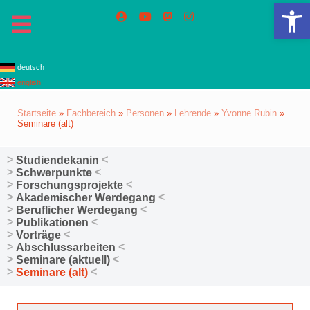
We
deutsch
english
Startseite
»
Fachbereich
»
Personen
»
Lehrende
»
Yvonne Rubin
»
Seminare (alt)
Studiendekanin
Schwerpunkte
Forschungsprojekte
Akademischer Werdegang
Beruflicher Werdegang
Publikationen
Vorträge
Abschlussarbeiten
Seminare (aktuell)
Seminare (alt)