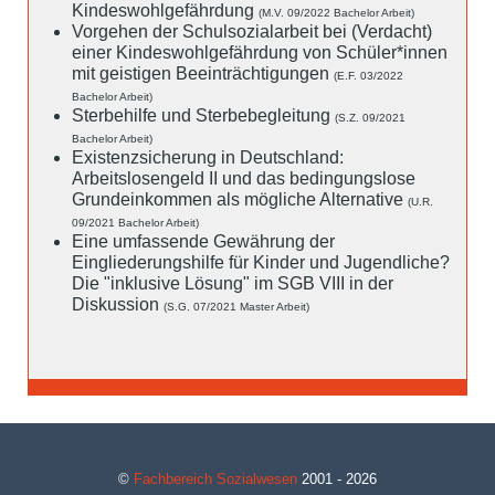
Kindeswohlgefährdung
(M.V. 09/2022 Bachelor Arbeit)
Vorgehen der Schulsozialarbeit bei (Verdacht)
einer Kindeswohlgefährdung von Schüler*innen
mit geistigen Beeinträchtigungen
(E.F. 03/2022
Bachelor Arbeit)
Sterbehilfe und Sterbebegleitung
(S.Z. 09/2021
Bachelor Arbeit)
Existenzsicherung in Deutschland:
Arbeitslosengeld II und das bedingungslose
Grundeinkommen als mögliche Alternative
(U.R.
09/2021 Bachelor Arbeit)
Eine umfassende Gewährung der
Eingliederungshilfe für Kinder und Jugendliche?
Die "inklusive Lösung" im SGB VIII in der
Diskussion
(S.G. 07/2021 Master Arbeit)
©
Fachbereich Sozialwesen
2001 - 2026