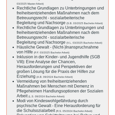
03/2025 Master Arbeit)
Rechtliche Grundlagen zu Unterbringungen und
freiheitsentziehenden Maßnahmen nach dem
Betreuungsrecht - sozialarbeiterische
Begleitung und Nachsorge
(S.B. 03/2025 Bachelor Arbeit)
Rechtliche Grundlagen zu Unterbringungen und
freiheitsentziehenden Maßnahmen nach dem
Betreuungsrecht - sozialarbeiterische
Begleitung und Nachsorge
(V.L. 03/2025 Bachelor Arbeit)
Häusliche Gewalt - (Nicht-)Inanspruchnahme
von HIlfe
(P.F. 03/2025 Bachelor Arbeit)
Inklusion in der Kinder- und Jugendhilfe (SGB
VIII): Eine Analyse der Chancen,
Herausforderungen und Perspektiven der
großen Lösung für die Praxis der Hilfen zur
Erziehung
(A.B. 09/2024 Bachelor Arbeit)
Vermeidung von freiheitsentziehenden
Maßnahmen bei Menschen mit Demenz in
Pflegeheimen Handlungsoptionen der Sozialen
Arbeit
(L.S. 09/2024 Bachelor Arbeit)
Modi von Kindeswohlgefährdung durch
psychische Gewalt - Eine Herausforderung für
die Schulsozialarbeit
(R.S. 05/2024 Bachelor Arbeit)