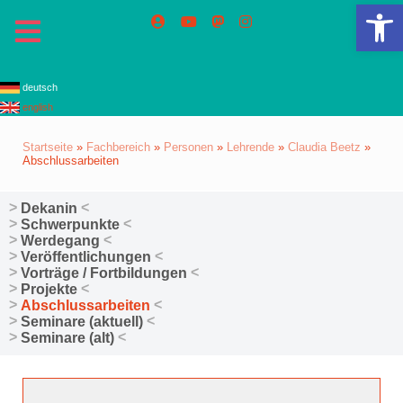
We
deutsch
english
Startseite
»
Fachbereich
»
Personen
»
Lehrende
»
Claudia Beetz
»
Abschlussarbeiten
Dekanin
Schwerpunkte
Werdegang
Veröffentlichungen
Vorträge / Fortbildungen
Projekte
Abschlussarbeiten
Seminare (aktuell)
Seminare (alt)