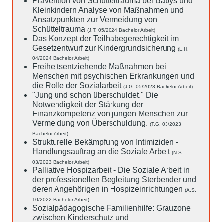
Prävention von Schütteltrauma bei Babys und
Kleinkindern Analyse von Maßnahmen und
Ansatzpunkten zur Vermeidung von
Schütteltrauma
(J.T. 05/2024 Bachelor Arbeit)
Das Konzept der Teilhabegerechtigkeit im
Gesetzentwurf zur Kindergrundsicherung
(L.H.
04/2024 Bachelor Arbeit)
Freiheitsentziehende Maßnahmen bei
Menschen mit psychischen Erkrankungen und
die Rolle der Sozialarbeit
(J.G. 05/2023 Bachelor Arbeit)
"Jung und schon überschuldet." Die
Notwendigkeit der Stärkung der
Finanzkompetenz von jungen Menschen zur
Vermeidung von Überschuldung.
(T.G. 03/2023
Bachelor Arbeit)
Strukturelle Bekämpfung von Intimiziden -
Handlungsauftrag an die Soziale Arbeit
(N.S.
03/2023 Bachelor Arbeit)
Palliative Hospizarbeit - Die Soziale Arbeit in
der professionellen Begleitung Sterbender und
deren Angehörigen in Hospizeinrichtungen
(A.S.
10/2022 Bachelor Arbeit)
Sozialpädagogische Familienhilfe: Grauzone
zwischen Kinderschutz und