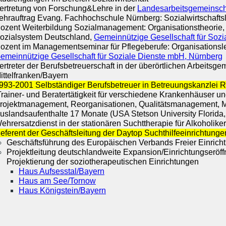
ertretung von Forschung&Lehre in der
Landesarbeitsgemeinsch
ehrauftrag Evang. Fachhochschule Nürnberg: Sozialwirtschafts
ozent Weiterbildung Sozialmanagement: Organisationstheorie, S
ozialsystem Deutschland,
Gemeinnützige Gesellschaft für Soz
ozent im Managementseminar für Pflegeberufe: Organisationsle
emeinnützige Gesellschaft für Soziale Dienste mbH, Nürnberg
ertreter der Berufsbetreuerschaft in der überörtlichen Arbeits
ittelfranken/Bayern
993-2001 Selbständiger Berufsbetreuer in Betreuungskanzlei 
rainer- und Beratertätigkeit für verschiedene Krankenhäuser u
rojektmanagement, Reorganisationen, Qualitätsmanagement, M
uslandsaufenthalte 17 Monate (USA Stetson University Florida,
ehrersatzdienst in der stationären Suchttherapie für Alkoholiker
eferent der Geschäftsleitung der Daytop Suchthilfeeinrichtun
Geschäftsführung des Europäischen Verbands Freier Einrich
Projektleitung deutschlandweite Expansion/Einrichtungser
Projektierung der soziotherapeutischen Einrichtungen
Haus Aufsesstal/Bayern
Haus am See/Tornow
Haus Königstein/Bayern