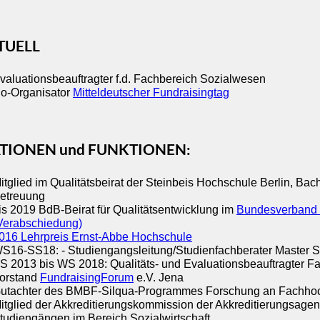
TUELL
valuationsbeauftragter f.d. Fachbereich Sozialwesen
o-Organisator
Mitteldeutscher Fundraisingtag
ATIONEN und FUNKTIONEN:
itglied im Qualitätsbeirat der Steinbeis Hochschule Berlin, B
etreuung
is 2019 BdB-Beirat für Qualitätsentwicklung im
Bundesverband d
Verabschiedung)
016 Lehrpreis Ernst-Abbe Hochschule
S16-SS18: - Studiengangsleitung/Studienfachberater Master So
S 2013 bis WS 2018: Qualitäts- und Evaluationsbeauftragter 
orstand
FundraisingForum
e.V. Jena
utachter des BMBF-Silqua-Programmes Forschung an Fachho
itglied der Akkreditierungskommission der Akkreditierungsagen
tudiengängen im Bereich Sozialwirtschaft