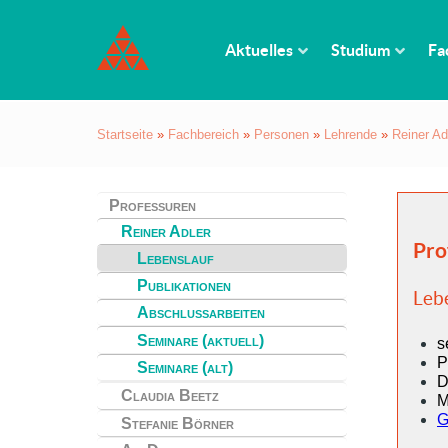
Aktuelles
Studium
Fa
Startseite
»
Fachbereich
»
Personen
»
Lehrende
»
Reiner Ad
Professuren
Reiner Adler
Pro
Lebenslauf
Publikationen
Leb
Abschlussarbeiten
Seminare (aktuell)
s
P
Seminare (alt)
D
Claudia Beetz
M
G
Stefanie Börner