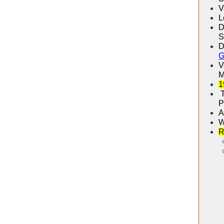
V
L
D
S
D
G
V
M
1
T
P
A
W
R