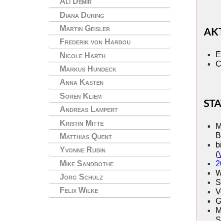
Ali Demir
Diana Düring
Martin Geisler
AK
Frederik von Harbou
E
Nicole Harth
C
Markus Hundeck
Anna Kasten
Sören Kliem
ST
Andreas Lampert
Kristin Mitte
M
B
Matthias Quent
b
Yvonne Rubin
(
2
Mike Sandbothe
W
Jörg Schulz
S
Felix Wilke
V
G
M
S