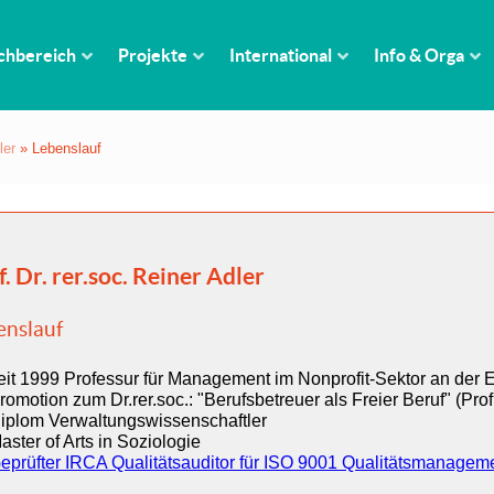
chbereich
Projekte
International
Info & Orga
ler
»
Lebenslauf
f. Dr. rer.soc. Reiner Adler
enslauf
eit 1999 Professur für Management im Nonprofit-Sektor an der
romotion zum Dr.rer.soc.: "Berufsbetreuer als Freier Beruf" (Prof
iplom Verwaltungswissenschaftler
aster of Arts in Soziologie
eprüfter IRCA Qualitätsauditor für ISO 9001 Qualitätsmanage