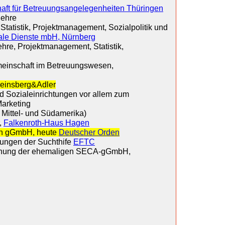
aft für Betreuungsangelegenheiten Thüringen
lehre
tatistik, Projektmanagement, Sozialpolitik und
iale Dienste mbH, Nürnberg
hre, Projektmanagement, Statistik,
gemeinschaft im Betreuungswesen,
Reinsberg&Adler
nd Sozialeinrichtungen vor allem zum
arketing
 Mittel- und Südamerika)
,
Falkenroth-Haus Hagen
gen gGmbH, heute
Deutscher Orden
tungen der Suchthife
EFTC
öffnung der ehemaligen SECA-gGmbH,