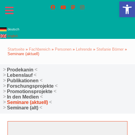
We
deutsch
english
Startseite
»
Fachbereich
»
Personen
»
Lehrende
»
Stefanie Börner
»
Seminare (aktuell)
Prodekanin
Lebenslauf
Publikationen
Forschungsprojekte
Promotionsprojekte
In den Medien
Seminare (aktuell)
Seminare (alt)