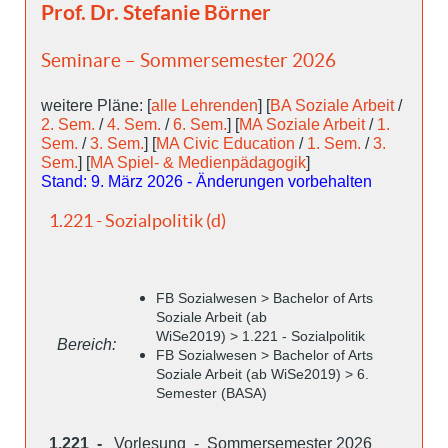
Prof. Dr. Stefanie Börner
Seminare – Sommersemester 2026
weitere Pläne: [
alle Lehrenden
] [
BA Soziale Arbeit
/
2. Sem.
/
4. Sem.
/
6. Sem.
] [
MA Soziale Arbeit
/
1.
Sem.
/
3. Sem.
] [
MA Civic Education
/
1. Sem.
/
3.
Sem.
] [
MA Spiel- & Medienpädagogik
]
Stand: 9. März 2026 - Änderungen vorbehalten
1.221 - Sozialpolitik (d)
FB Sozialwesen > Bachelor of Arts
Soziale Arbeit (ab
WiSe2019) > 1.221 - Sozialpolitik
Bereich:
FB Sozialwesen > Bachelor of Arts
Soziale Arbeit (ab WiSe2019) > 6.
Semester (BASA)
1.221 -
Vorlesung - Sommersemester 2026