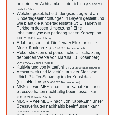
unterrichten, Achtsamkeit unterrichten
(T.S. 03/2021
Bachelor Arbeit)
Welcher gesetzliche Bildungsauftrag wird an
Kindertageseinrichtungen in Bayern gestellt und
wie plant die Kindertagesstätte St. Elisabeth in
Türkheim dessen Umsetzung? Eine
Inhaltsanalyse der pädagogischen Konzeption
(M.B. 02/2021 Master Arbeit)
Erfahrungsbericht: Die Jenaer Elektronische
Musik-Konferenz
(A.S. 12/2020 Bachelor Arbeit)
Rekonstruktion und persönliche Einschätzung
der beiden Werke von Marshall B. Rosenberg
(A.V. 07/2020 Bachelor Arbeit)
Kultivierung von Mitgefühl
(S.H. 05/2020 Bachelor Arbeit)
Achtsamkeit und Mitgefühl aus der Sicht von
Ulrich Pfeiffer-Schampp in der Kunst des
(nicht)Helfens
(M.G. 05/2020 Bachelor Arbeit)
MBSR – wie MBSR nach Jon Kabat-Zinn unser
Stressverhalten nachhaltig beeinflussen kann
(S.M. 09/2019 Master Arbeit)
MBSR – wie MBSR nach Jon Kabat-Zinn unser
Stressverhalten nachhaltig beeinflussen kann
(J.M. 09/2019 Master Arbeit)