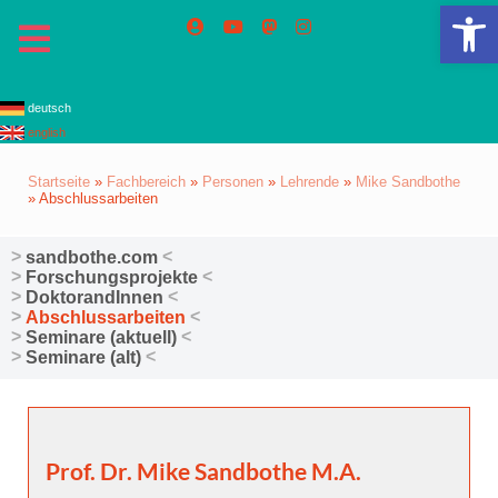
We
deutsch
english
Startseite
»
Fachbereich
»
Personen
»
Lehrende
»
Mike Sandbothe
»
Abschlussarbeiten
sandbothe.com
Forschungsprojekte
DoktorandInnen
Abschlussarbeiten
Seminare (aktuell)
Seminare (alt)
Prof. Dr. Mike Sandbothe M.A.