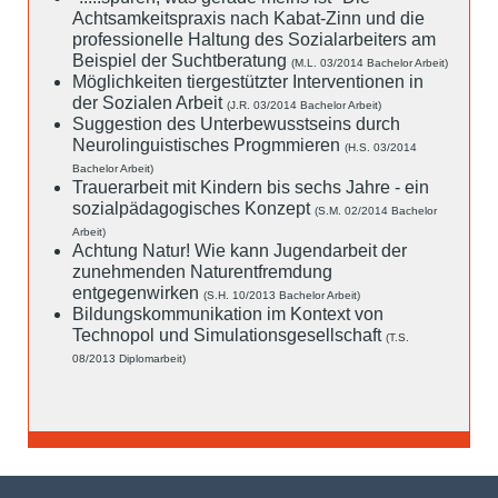
Achtsamkeitspraxis nach Kabat-Zinn und die
professionelle Haltung des Sozialarbeiters am
Beispiel der Suchtberatung
(M.L. 03/2014 Bachelor Arbeit)
Möglichkeiten tiergestützter Interventionen in
der Sozialen Arbeit
(J.R. 03/2014 Bachelor Arbeit)
Suggestion des Unterbewusstseins durch
Neurolinguistisches Progmmieren
(H.S. 03/2014
Bachelor Arbeit)
Trauerarbeit mit Kindern bis sechs Jahre - ein
sozialpädagogisches Konzept
(S.M. 02/2014 Bachelor
Arbeit)
Achtung Natur! Wie kann Jugendarbeit der
zunehmenden Naturentfremdung
entgegenwirken
(S.H. 10/2013 Bachelor Arbeit)
Bildungskommunikation im Kontext von
Technopol und Simulationsgesellschaft
(T.S.
08/2013 Diplomarbeit)