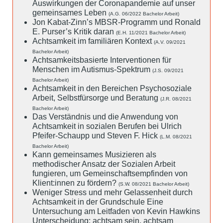
Auswirkungen der Coronapandemie auf unser
gemeinsames Leben
(A.G. 06/2022 Bachelor Arbeit)
Jon Kabat-Zinn’s MBSR-Programm und Ronald
E. Purser’s Kritik daran
(E.H. 11/2021 Bachelor Arbeit)
Achtsamkeit im familiären Kontext
(A.V. 09/2021
Bachelor Arbeit)
Achtsamkeitsbasierte Interventionen für
Menschen im Autismus-Spektrum
(J.S. 09/2021
Bachelor Arbeit)
Achtsamkeit in den Bereichen Psychosoziale
Arbeit, Selbstfürsorge und Beratung
(J.R. 08/2021
Bachelor Arbeit)
Das Verständnis und die Anwendung von
Achtsamkeit in sozialen Berufen bei Ulrich
Pfeifer-Schaupp und Steven F. Hick
(L.M. 08/2021
Bachelor Arbeit)
Kann gemeinsames Musizieren als
methodischer Ansatz der Sozialen Arbeit
fungieren, um Gemeinschaftsempfinden von
Klient:innen zu fördern?
(S.W. 08/2021 Bachelor Arbeit)
Weniger Stress und mehr Gelassenheit durch
Achtsamkeit in der Grundschule Eine
Untersuchung am Leitfaden von Kevin Hawkins
Unterscheidung: achtsam sein, achtsam