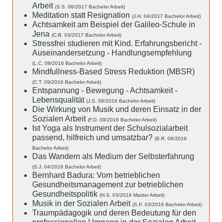
Arbeit
(S.S. 06/2017 Bachelor Arbeit)
Meditation statt Resignation
(J.H. 04/2017 Bachelor Arbeit)
Achtsamkeit am Beispiel der Galileo-Schule in
Jena
(C.B. 03/2017 Bachelor Arbeit)
Stressfrei studieren mit Kind. Erfahrungsbericht -
Auseinandersetzung - Handlungsempfehlung
(L.C. 09/2016 Bachelor Arbeit)
Mindfullness-Based Stress Reduktion (MBSR)
(C.T. 09/2016 Bachelor Arbeit)
Entspannung - Bewegung - Achtsamkeit -
Lebensqualität
(J.S. 09/2016 Bachelor Arbeit)
Die Wirkung von Musik und deren Einsatz in der
Sozialen Arbeit
(F.D. 09/2016 Bachelor Arbeit)
Ist Yoga als Instrument der Schulsozialarbeit
passend, hilfreich und umsatzbar?
(B.R. 06/2016
Bachelor Arbeit)
Das Wandern als Medium der Selbsterfahrung
(S.J. 04/2016 Bachelor Arbeit)
Bernhard Badura: Vom betrieblichen
Gesundheitsmanagement zur betrieblichen
Gesundheitspolitik
(H.S. 03/2016 Master Arbeit)
Musik in der Sozialen Arbeit
(S.P. 03/2016 Bachelor Arbeit)
Traumpädagogik und deren Bedeutung für den