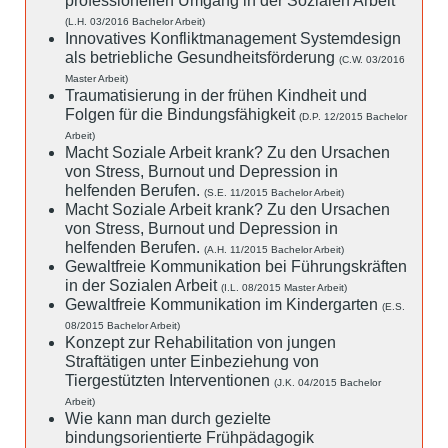
professionellen Umgang in der Sozialen Arbeit
(L.H. 03/2016 Bachelor Arbeit)
Innovatives Konfliktmanagement Systemdesign
als betriebliche Gesundheitsförderung
(C.W. 03/2016
Master Arbeit)
Traumatisierung in der frühen Kindheit und
Folgen für die Bindungsfähigkeit
(D.P. 12/2015 Bachelor
Arbeit)
Macht Soziale Arbeit krank? Zu den Ursachen
von Stress, Burnout und Depression in
helfenden Berufen.
(S.E. 11/2015 Bachelor Arbeit)
Macht Soziale Arbeit krank? Zu den Ursachen
von Stress, Burnout und Depression in
helfenden Berufen.
(A.H. 11/2015 Bachelor Arbeit)
Gewaltfreie Kommunikation bei Führungskräften
in der Sozialen Arbeit
(I.L. 08/2015 Master Arbeit)
Gewaltfreie Kommunikation im Kindergarten
(E.S.
08/2015 Bachelor Arbeit)
Konzept zur Rehabilitation von jungen
Straftätigen unter Einbeziehung von
Tiergestützten Interventionen
(J.K. 04/2015 Bachelor
Arbeit)
Wie kann man durch gezielte
bindungsorientierte Frühpädagogik