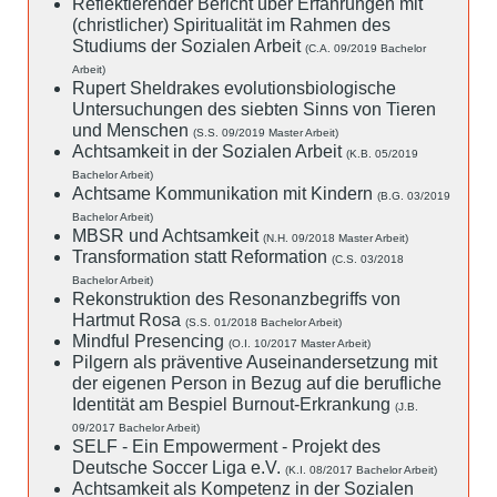
Reflektierender Bericht über Erfahrungen mit
(christlicher) Spiritualität im Rahmen des
Studiums der Sozialen Arbeit
(C.A. 09/2019 Bachelor
Arbeit)
Rupert Sheldrakes evolutionsbiologische
Untersuchungen des siebten Sinns von Tieren
und Menschen
(S.S. 09/2019 Master Arbeit)
Achtsamkeit in der Sozialen Arbeit
(K.B. 05/2019
Bachelor Arbeit)
Achtsame Kommunikation mit Kindern
(B.G. 03/2019
Bachelor Arbeit)
MBSR und Achtsamkeit
(N.H. 09/2018 Master Arbeit)
Transformation statt Reformation
(C.S. 03/2018
Bachelor Arbeit)
Rekonstruktion des Resonanzbegriffs von
Hartmut Rosa
(S.S. 01/2018 Bachelor Arbeit)
Mindful Presencing
(O.I. 10/2017 Master Arbeit)
Pilgern als präventive Auseinandersetzung mit
der eigenen Person in Bezug auf die berufliche
Identität am Bespiel Burnout-Erkrankung
(J.B.
09/2017 Bachelor Arbeit)
SELF - Ein Empowerment - Projekt des
Deutsche Soccer Liga e.V.
(K.I. 08/2017 Bachelor Arbeit)
Achtsamkeit als Kompetenz in der Sozialen