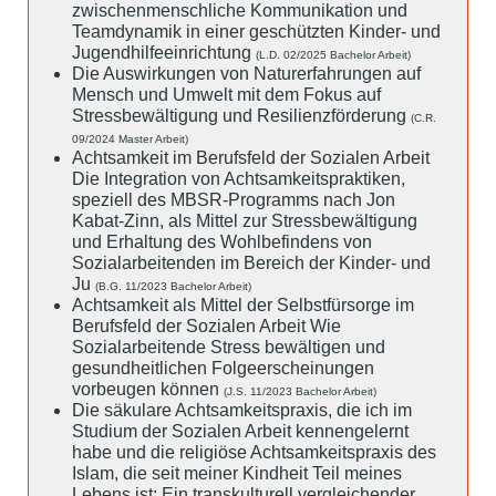
zwischenmenschliche Kommunikation und
Teamdynamik in einer geschützten Kinder- und
Jugendhilfeeinrichtung
(L.D. 02/2025 Bachelor Arbeit)
Die Auswirkungen von Naturerfahrungen auf
Mensch und Umwelt mit dem Fokus auf
Stressbewältigung und Resilienzförderung
(C.R.
09/2024 Master Arbeit)
Achtsamkeit im Berufsfeld der Sozialen Arbeit
Die Integration von Achtsamkeitspraktiken,
speziell des MBSR-Programms nach Jon
Kabat-Zinn, als Mittel zur Stressbewältigung
und Erhaltung des Wohlbefindens von
Sozialarbeitenden im Bereich der Kinder- und
Ju
(B.G. 11/2023 Bachelor Arbeit)
Achtsamkeit als Mittel der Selbstfürsorge im
Berufsfeld der Sozialen Arbeit Wie
Sozialarbeitende Stress bewältigen und
gesundheitlichen Folgeerscheinungen
vorbeugen können
(J.S. 11/2023 Bachelor Arbeit)
Die säkulare Achtsamkeitspraxis, die ich im
Studium der Sozialen Arbeit kennengelernt
habe und die religiöse Achtsamkeitspraxis des
Islam, die seit meiner Kindheit Teil meines
Lebens ist: Ein transkulturell vergleichender