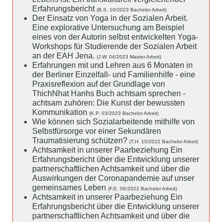
Erfahrungsbericht
(B.S. 10/2023 Bachelor Arbeit)
Der Einsatz von Yoga in der Sozialen Arbeit.
Eine explorative Untersuchung am Beispiel
eines von der Autorin selbst entwickelten Yoga-
Workshops für Studierende der Sozialen Arbeit
an der EAH Jena.
(J.W. 04/2023 Master Arbeit)
Erfahrungen mit und Lehren aus 6 Monaten in
der Berliner Einzelfall- und Familienhilfe - eine
Praxisreflexion auf der Grundlage von
ThichNhat Hanhs Buch achtsam sprechen -
achtsam zuhören: Die Kunst der bewussten
Kommunikation
(K.P. 03/2023 Bachelor Arbeit)
Wie können sich Sozialarbeitende mithilfe von
Selbstfürsorge vor einer Sekundären
Traumatisierung schützen?
(T.H. 10/2022 Bachelor Arbeit)
Achtsamkeit in unserer Paarbeziehung Ein
Erfahrungsbericht über die Entwicklung unserer
partnerschaftlichen Achtsamkeit und über die
Auswirkungen der Coronapandemie auf unser
gemeinsames Leben
(F.E. 06/2022 Bachelor Arbeit)
Achtsamkeit in unserer Paarbeziehung Ein
Erfahrungsbericht über die Entwicklung unserer
partnerschaftlichen Achtsamkeit und über die