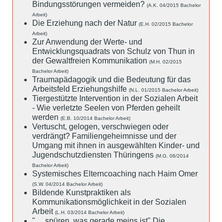
Bindungsstörungen vermeiden?
(A.K. 04/2015 Bachelor
Arbeit)
Die Erziehung nach der Natur
(E.H. 02/2015 Bachelor
Arbeit)
Zur Anwendung der Werte- und
Entwicklungsquadrats von Schulz von Thun in
der Gewaltfreien Kommunikation
(M.H. 02/2015
Bachelor Arbeit)
Traumapädagogik und die Bedeutung für das
Arbeitsfeld Erziehungshilfe
(N.L. 01/2015 Bachelor Arbeit)
Tiergestützte Intervention in der Sozialen Arbeit
- Wie verletzte Seelen von Pferden geheilt
werden
(E.B. 10/2014 Bachelor Arbeit)
Vertuscht, gelogen, verschwiegen oder
verdrängt? Familiengeheimnisse und der
Umgang mit ihnen in ausgewählten Kinder- und
Jugendschutzdiensten Thüringens
(M.G. 08/2014
Bachelor Arbeit)
Systemisches Elterncoaching nach Haim Omer
(S.W. 04/2014 Bachelor Arbeit)
Bildende Kunstpraktiken als
Kommunikationsmöglichkeit in der Sozialen
Arbeit
(L.H. 03/2014 Bachelor Arbeit)
".....spüren, was gerade meins ist" Die