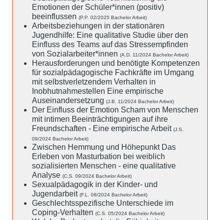
Emotionen der Schüler*innen (positiv)
beeinflussen
(P.P. 02/2025 Bachelor Arbeit)
Arbeitsbeziehungen in der stationären
Jugendhilfe: Eine qualitative Studie über den
Einfluss des Teams auf das Stressempfinden
von Sozialarbeiter*innen
(A.D. 11/2024 Bachelor Arbeit)
Herausforderungen und benötigte Kompetenzen
für sozialpädagogische Fachkräfte im Umgang
mit selbstverletzendem Verhalten in
Inobhutnahmestellen Eine empirische
Auseinandersetzung
(J.B. 11/2024 Bachelor Arbeit)
Der Einfluss der Emotion Scham von Menschen
mit intimen Beeinträchtigungen auf ihre
Freundschaften - Eine empirische Arbeit
(J.S.
09/2024 Bachelor Arbeit)
Zwischen Hemmung und Höhepunkt Das
Erleben von Masturbation bei weiblich
sozialisierten Menschen - eine qualitative
Analyse
(C.S. 09/2024 Bachelor Arbeit)
Sexualpädagogik in der Kinder- und
Jugendarbeit
(F.L. 08/2024 Bachelor Arbeit)
Geschlechtsspezifische Unterschiede im
Coping-Verhalten
(C.S. 05/2024 Bachelor Arbeit)