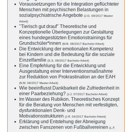
Voraussetzungen für die Integration geflüchteter
Menschen mit psychischen Belastungen in
sozialpsychiatrische Angebote
(J.G. 09/2017 Master
Arbeit)
"Tierisch gut drauf" Theoretische und
Konzeptionelle Überlegungen zur Gestaltung
eines hundegestützten Emotionstrainings für
Grundschüler*innen
(M.B. 08/2017 Bachelor Arbeit)
Die Entwicklung der emotionalen Kompetenz
bei Kindern und die Bedeutung für die soziale
Einzelfamilie
(S.S. 08/2017 Bachelor Arbeit)
Eine Empfehlung für die Entwicklung und
Ausgestaltung einer Interventionsmaßnahme
zur Reduktion von Prokrastination an der EAH
(N.M. 08/2017 Master Arbeit)
Wie beeinflusst Dankbarkeit die Zufriedenheit in
einer Paarbeziehung?
(J.J. 07/2017 Bachelor Arbeit)
Im Wasser des Rubikon. Theoretisches Konzept
für die Beratung von Menschen mit verfestigten,
dysfunktionalen Denk- und
Motivationsstrukturen
(J.R. 04/2017 Bachelor Arbeit)
Erklärung und Entstehung der Abneigung
zwischen Fanszenen von Fußballvereinen
(L.F.