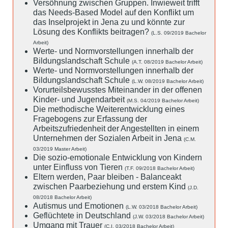
Versöhnung zwischen Gruppen. Inwieweit trifft
das Needs-Based Model auf den Konflikt um
das Inselprojekt in Jena zu und könnte zur
Lösung des Konflikts beitragen?
(L.S. 09/2019 Bachelor
Arbeit)
Werte- und Normvorstellungen innerhalb der
Bildungslandschaft Schule
(A.T. 08/2019 Bachelor Arbeit)
Werte- und Normvorstellungen innerhalb der
Bildungslandschaft Schule
(L.W. 08/2019 Bachelor Arbeit)
Vorurteilsbewusstes Miteinander in der offenen
Kinder- und Jugendarbeit
(M.S. 04/2019 Bachelor Arbeit)
Die methodische Weiterentwicklung eines
Fragebogens zur Erfassung der
Arbeitszufriedenheit der Angestellten in einem
Unternehmen der Sozialen Arbeit in Jena
(C.M.
03/2019 Master Arbeit)
Die sozio-emotionale Entwicklung von Kindern
unter Einfluss von Tieren
(T.F. 09/2018 Bachelor Arbeit)
Eltern werden, Paar bleiben - Balanceakt
zwischen Paarbeziehung und erstem Kind
(J.D.
08/2018 Bachelor Arbeit)
Autismus und Emotionen
(L.W. 03/2018 Bachelor Arbeit)
Geflüchtete in Deutschland
(J.W. 03/2018 Bachelor Arbeit)
Umgang mit Trauer
(C.I. 03/2018 Bachelor Arbeit)