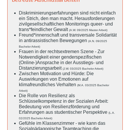
Diskriminierungserfahrungen sind nicht einfach
ein Strich, den man macht. Herausforderungen
zivilgesellschaftlichen Monitorings queer- und
trans*feindlicher Gewalt
(A.W. 09/2025 Master Arbeit)
Freund*innenschaft und transversale Solidarität
in antirassistischen Bewegungen
(A.N. 09/2025
Bachelor Arbeit)
Frauen in der rechtsextremen Szene - Zur
Notwendigkeit einer genderspezifischen
(Online-)Ansprache in der Ausstiegs- und
Distanzierungsarbeit
(J.W. 03/2025 Bachelor Arbeit)
Zwischen Motivation und Hürde: Die
Auswirkungen von Emotionen auf
klimafreundliches Verhalten
(M.A. 03/2025 Bachelor
Arbeit)
Die Rolle von Resilienz als
Schlüsselkompetenz in der Sozialen Arbeit:
Bedeutung von Resilienzförderung und
Erfahrungen aus studentischer Perspektive
(L.A.
02/2025 Bachelor Arbeit)
Gefühle im Klassenzimmer - wie kann das
Sozialpädagogische Teamteaching die