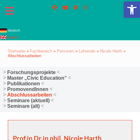
We
deutsch
english
Startseite
»
Fachbereich
»
Personen
»
Lehrende
»
Nicole Harth
»
Abschlussarbeiten
Forschungsprojekte
Master „Civic Education“
Publikationen
PromovendInnen
Abschlussarbeiten
Seminare (aktuell)
Seminare (alt)
Prof.in Dr.in phil. Nicole Harth