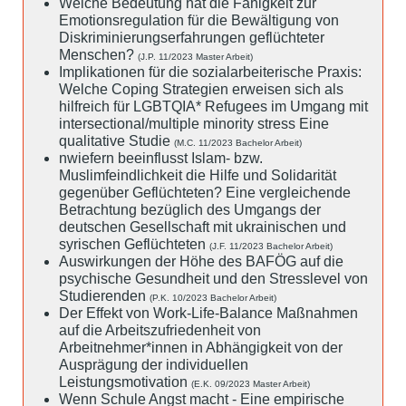
Welche Bedeutung hat die Fähigkeit zur
Emotionsregulation für die Bewältigung von
Diskriminierungserfahrungen geflüchteter
Menschen?
(J.P. 11/2023 Master Arbeit)
Implikationen für die sozialarbeiterische Praxis:
Welche Coping Strategien erweisen sich als
hilfreich für LGBTQIA* Refugees im Umgang mit
intersectional/multiple minority stress Eine
qualitative Studie
(M.C. 11/2023 Bachelor Arbeit)
nwiefern beeinflusst Islam- bzw.
Muslimfeindlichkeit die Hilfe und Solidarität
gegenüber Geflüchteten? Eine vergleichende
Betrachtung bezüglich des Umgangs der
deutschen Gesellschaft mit ukrainischen und
syrischen Geflüchteten
(J.F. 11/2023 Bachelor Arbeit)
Auswirkungen der Höhe des BAFÖG auf die
psychische Gesundheit und den Stresslevel von
Studierenden
(P.K. 10/2023 Bachelor Arbeit)
Der Effekt von Work-Life-Balance Maßnahmen
auf die Arbeitszufriedenheit von
Arbeitnehmer*innen in Abhängigkeit von der
Ausprägung der individuellen
Leistungsmotivation
(E.K. 09/2023 Master Arbeit)
Wenn Schule Angst macht - Eine empirische