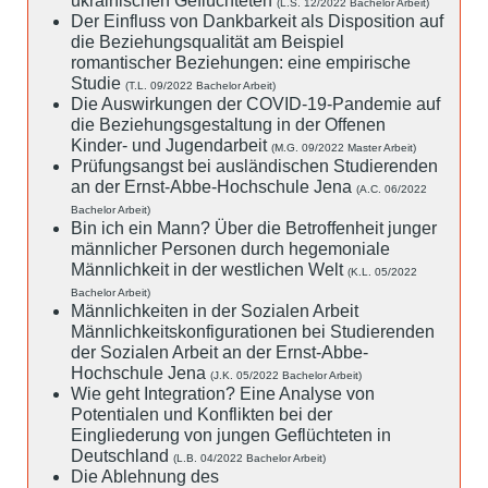
ukrainischen Geflüchteten
(L.S. 12/2022 Bachelor Arbeit)
Der Einfluss von Dankbarkeit als Disposition auf
die Beziehungsqualität am Beispiel
romantischer Beziehungen: eine empirische
Studie
(T.L. 09/2022 Bachelor Arbeit)
Die Auswirkungen der COVID-19-Pandemie auf
die Beziehungsgestaltung in der Offenen
Kinder- und Jugendarbeit
(M.G. 09/2022 Master Arbeit)
Prüfungsangst bei ausländischen Studierenden
an der Ernst-Abbe-Hochschule Jena
(A.C. 06/2022
Bachelor Arbeit)
Bin ich ein Mann? Über die Betroffenheit junger
männlicher Personen durch hegemoniale
Männlichkeit in der westlichen Welt
(K.L. 05/2022
Bachelor Arbeit)
Männlichkeiten in der Sozialen Arbeit
Männlichkeitskonfigurationen bei Studierenden
der Sozialen Arbeit an der Ernst-Abbe-
Hochschule Jena
(J.K. 05/2022 Bachelor Arbeit)
Wie geht Integration? Eine Analyse von
Potentialen und Konflikten bei der
Eingliederung von jungen Geflüchteten in
Deutschland
(L.B. 04/2022 Bachelor Arbeit)
Die Ablehnung des