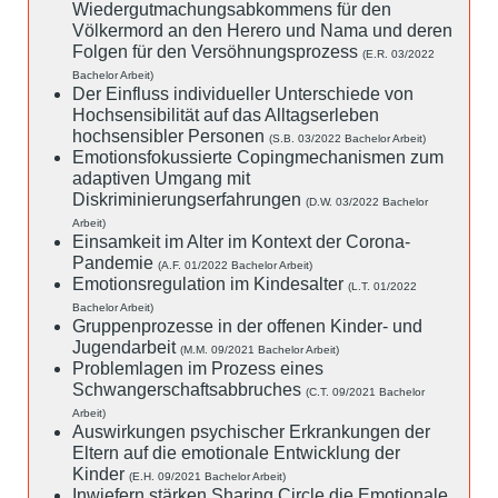
Wiedergutmachungsabkommens für den
Völkermord an den Herero und Nama und deren
Folgen für den Versöhnungsprozess
(E.R. 03/2022
Bachelor Arbeit)
Der Einfluss individueller Unterschiede von
Hochsensibilität auf das Alltagserleben
hochsensibler Personen
(S.B. 03/2022 Bachelor Arbeit)
Emotionsfokussierte Copingmechanismen zum
adaptiven Umgang mit
Diskriminierungserfahrungen
(D.W. 03/2022 Bachelor
Arbeit)
Einsamkeit im Alter im Kontext der Corona-
Pandemie
(A.F. 01/2022 Bachelor Arbeit)
Emotionsregulation im Kindesalter
(L.T. 01/2022
Bachelor Arbeit)
Gruppenprozesse in der offenen Kinder- und
Jugendarbeit
(M.M. 09/2021 Bachelor Arbeit)
Problemlagen im Prozess eines
Schwangerschaftsabbruches
(C.T. 09/2021 Bachelor
Arbeit)
Auswirkungen psychischer Erkrankungen der
Eltern auf die emotionale Entwicklung der
Kinder
(E.H. 09/2021 Bachelor Arbeit)
Inwiefern stärken Sharing Circle die Emotionale