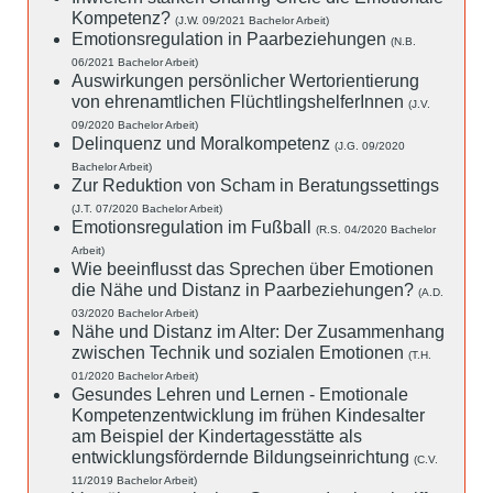
Kompetenz?
(J.W. 09/2021 Bachelor Arbeit)
Emotionsregulation in Paarbeziehungen
(N.B.
06/2021 Bachelor Arbeit)
Auswirkungen persönlicher Wertorientierung
von ehrenamtlichen FlüchtlingshelferInnen
(J.V.
09/2020 Bachelor Arbeit)
Delinquenz und Moralkompetenz
(J.G. 09/2020
Bachelor Arbeit)
Zur Reduktion von Scham in Beratungssettings
(J.T. 07/2020 Bachelor Arbeit)
Emotionsregulation im Fußball
(R.S. 04/2020 Bachelor
Arbeit)
Wie beeinflusst das Sprechen über Emotionen
die Nähe und Distanz in Paarbeziehungen?
(A.D.
03/2020 Bachelor Arbeit)
Nähe und Distanz im Alter: Der Zusammenhang
zwischen Technik und sozialen Emotionen
(T.H.
01/2020 Bachelor Arbeit)
Gesundes Lehren und Lernen - Emotionale
Kompetenzentwicklung im frühen Kindesalter
am Beispiel der Kindertagesstätte als
entwicklungsfördernde Bildungseinrichtung
(C.V.
11/2019 Bachelor Arbeit)