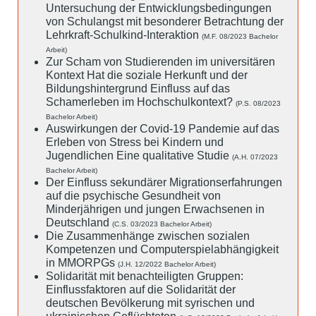
Untersuchung der Entwicklungsbedingungen
von Schulangst mit besonderer Betrachtung der
Lehrkraft-Schulkind-Interaktion
(M.F. 08/2023 Bachelor
Arbeit)
Zur Scham von Studierenden im universitären
Kontext Hat die soziale Herkunft und der
Bildungshintergrund Einfluss auf das
Schamerleben im Hochschulkontext?
(P.S. 08/2023
Bachelor Arbeit)
Auswirkungen der Covid-19 Pandemie auf das
Erleben von Stress bei Kindern und
Jugendlichen Eine qualitative Studie
(A.H. 07/2023
Bachelor Arbeit)
Der Einfluss sekundärer Migrationserfahrungen
auf die psychische Gesundheit von
Minderjährigen und jungen Erwachsenen in
Deutschland
(C.S. 03/2023 Bachelor Arbeit)
Die Zusammenhänge zwischen sozialen
Kompetenzen und Computerspielabhängigkeit
in MMORPGs
(J.H. 12/2022 Bachelor Arbeit)
Solidarität mit benachteiligten Gruppen:
Einflussfaktoren auf die Solidarität der
deutschen Bevölkerung mit syrischen und