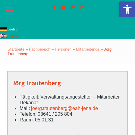
We
deutsch
english
Startseite
»
Fachbereich
»
Personen
»
Mitarbeitende
»
Jörg
Trautenberg
Jörg Trautenberg
Tätigkeit: Verwaltungsangestellter – Mitarbeiter
Dekanat
Mail:
joerg.trautenberg@eah-jena.de
Telefon: 03641 / 205 804
Raum: 05.01.31