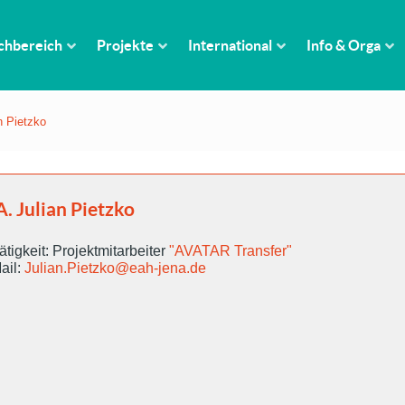
chbereich
Projekte
International
Info & Orga
n Pietzko
A. Julian Pietzko
ätigkeit: Projektmitarbeiter
"AVATAR Transfer"
ail:
Julian.Pietzko@eah-jena.de