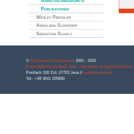
Arbeitsschwerpunkte
Publikationen
Wesley Preßler
Annalena Schröder
Sebastian Schulz
©
Fachbereich Sozialwesen
2001 - 2026
Ernst-Abbe-Hochschule Jena - University of Applied Sciences
Postfach 100 314;
07703
Jena
//
sw@eah-jena.de
Tel.: +49 3641 205800