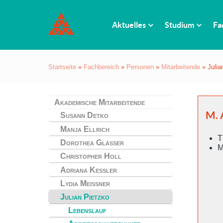
Aktuelles
Studium
Fa
Startseite
»
Fachbereich
»
Personen
»
Mitarbeitende
»
Julia
Akademische Mitarbeitende
M. 
Susann Detko
Manja Ellrich
T
Dorothea Gläßer
M
Christopher Holl
Adriana Kessler
Lydia Meißner
Julian Pietzko
Lebenslauf