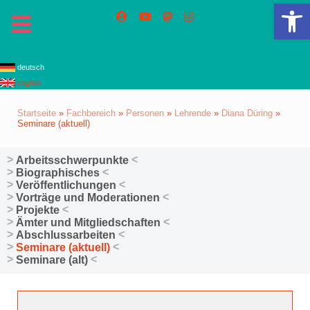
We
deutsch
english
Startseite
»
Fachbereich
»
Personen
»
Lehrende
»
Diana Düring
»
Seminare (aktuell)
Arbeitsschwerpunkte
Biographisches
Veröffentlichungen
Vorträge und Moderationen
Projekte
Ämter und Mitgliedschaften
Abschlussarbeiten
Seminare (aktuell)
Seminare (alt)