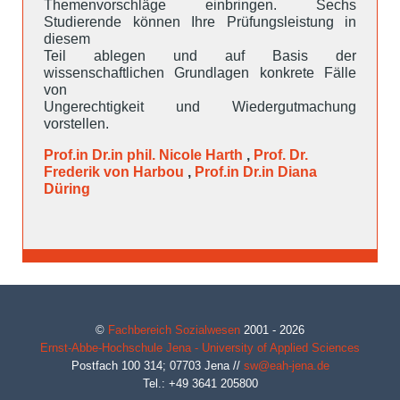
Themenvorschläge einbringen. Sechs
Studierende können Ihre Prüfungsleistung in
diesem
Teil ablegen und auf Basis der
wissenschaftlichen Grundlagen konkrete Fälle
von
Ungerechtigkeit und Wiedergutmachung
vorstellen.
Prof.in Dr.in phil. Nicole Harth
,
Prof. Dr.
Frederik von Harbou
,
Prof.in Dr.in Diana
Düring
©
Fachbereich Sozialwesen
2001 - 2026
Ernst-Abbe-Hochschule Jena - University of Applied Sciences
Postfach 100 314;
07703
Jena
//
sw@eah-jena.de
Tel.: +49 3641 205800